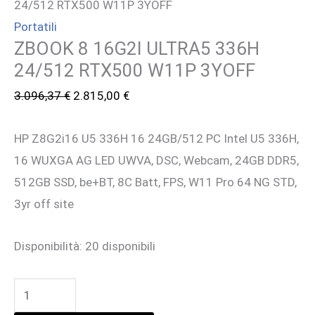
24/512 RTX500 W11P 3YOFF
Portatili
ZBOOK 8 16G2I ULTRA5 336H
24/512 RTX500 W11P 3YOFF
Il
Il
3.096,37
€
2.815,00
€
prezzo
prezzo
HP Z8G2i16 U5 336H 16 24GB/512 PC Intel U5 336H,
originale
attuale
16 WUXGA AG LED UWVA, DSC, Webcam, 24GB DDR5,
era:
è:
512GB SSD, be+BT, 8C Batt, FPS, W11 Pro 64 NG STD,
3.096,37 €.
2.815,00 €.
3yr off site
Disponibilità:
20 disponibili
ZBOOK
8