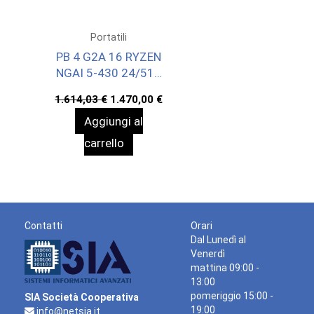
Portatili
PB 4 G2A 16 RYZEN
NGAI 5-430 24/512
WIN11P 3YOFF
Il
Il
1.614,03
€
1.470,00
€
prezzo
prezzo
Aggiungi al
originale
attuale
era:
è:
carrello
1.614,03 €.
1.470,00 €.
Contatti
Orari
Dal Lunedì al
Venerdì
mattina 09:00 -
13:00
pomeriggio 15:00 -
SIA Società Cooperativa
19:00
info@netsia.it