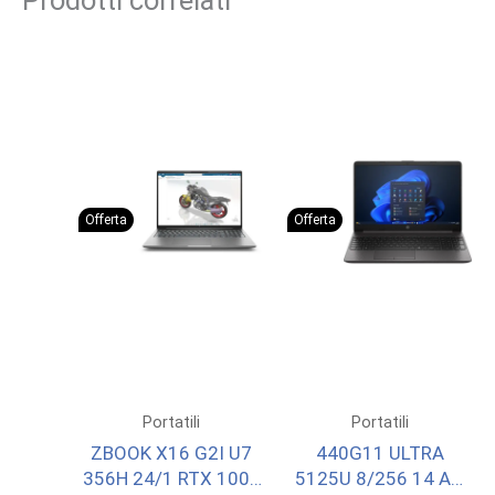
Offerta
Offerta
Portatili
Portatili
ZBOOK X16 G2I U7
440G11 ULTRA
356H 24/1 RTX 1000
5125U 8/256 14 AG