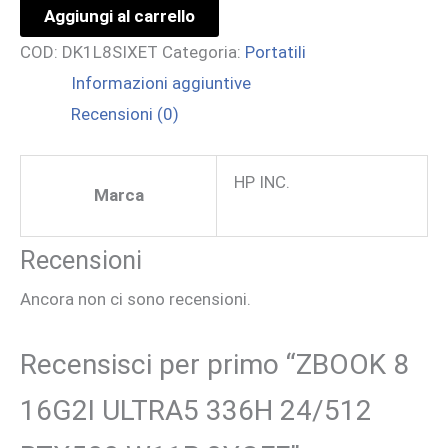
Aggiungi al carrello
16G2I
COD:
DK1L8SIXET
Categoria:
Portatili
ULTRA5
Informazioni aggiuntive
336H
Recensioni (0)
24/512
RTX500
W11P
HP INC.
Marca
3YOFF
quantità
Recensioni
Ancora non ci sono recensioni.
Recensisci per primo “ZBOOK 8
16G2I ULTRA5 336H 24/512