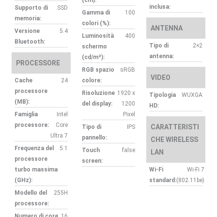
inclusa:
Supporto di
SSD
Gamma di
100
memoria:
colori (%):
ANTENNA
Versione
5.4
Luminosità
400
Bluetooth:
Tipo di
2×2
schermo
antenna:
(cd/m²):
PROCESSORE
RGB spazio
sRGB
VIDEO
Cache
24
colore:
processore
Risoluzione
1920 x
Tipologia
WUXGA
(MB):
del display:
1200
HD:
Famiglia
Intel
Pixel
processore:
Core
CARATTERISTI
Tipo di
IPS
Ultra 7
pannello:
CHE WIRELESS
Frequenza del
5.1
Touch
false
LAN
processore
screen:
turbo massima
Wi-Fi
Wi-Fi 7
(GHz):
standard:
(802.11be)
Modello del
255H
processore:
Numero di core
16