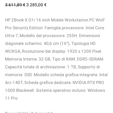
Il
Il
3.611,89
€
3.285,00
€
prezzo
prezzo
HP ZBook X G1i 16 inch Mobile Workstation PC Wolf
originale
attuale
Pro Security Edition. Famiglia processore: Intel Core
era:
è:
Ultra 7, Modello del processore: 255H. Dimensioni
3.611,89 €.
3.285,00 €.
diagonale schermo: 40,6 cm (16″), Tipologia HD:
WUXGA, Risoluzione del display: 1920 x 1200 Pixel.
Memoria Interna: 32 GB, Tipo di RAM: DDR5-SDRAM.
Capacità totale di archiviazione: 1 TB, Supporto di
memoria: SSD. Modello scheda grafica integrata: Intel
Arc 140T, Scheda grafica dedicata: NVIDIA RTX PRO
1000 Blackwell. Sistema operativo incluso: Windows
11 Pro