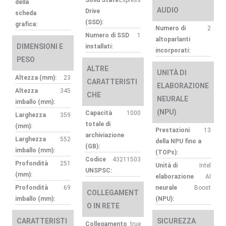
della
AUDIO
Drive
scheda
(SSD):
grafica:
Numero di
2
Numero di SSD
1
altoparlanti
DIMENSIONI E
installati:
incorporati:
PESO
ALTRE
UNITÀ DI
Altezza (mm):
23
CARATTERISTI
ELABORAZIONE
Altezza
345
CHE
NEURALE
imballo (mm):
(NPU)
Capacità
1000
Larghezza
359
totale di
(mm):
Prestazioni
13
archiviazione
Larghezza
552
della NPU fino a
(GB):
imballo (mm):
(TOPs):
Codice
43211503
Profondità
251
Unità di
Intel
UNSPSC:
(mm):
elaborazione
AI
Profondità
69
neurale
Boost
COLLEGAMENT
imballo (mm):
(NPU):
O IN RETE
CARATTERISTI
SICUREZZA
Collegamento
true