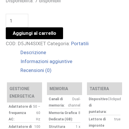
Disponibilità:
7 disponibili
ZBOOK
X16
Aggiungi al carrello
G1I
COD:
D5JN4SIXET
Categoria:
Portatili
U7
Descrizione
255H
Informazioni aggiuntive
32/1
Recensioni (0)
RTXP1000
W11P
3YW
GESTIONE
MEMORIA
TASTIERA
ENERGETICA
quantità
Canali di
Dual-
Dispositivo
Clickpad
memoria:
channel
di
Adattatore di
50 –
puntatura:
frequenza
60
Memoria Grafica
8
AC:
Hz
Dedicata (GB):
Lettore di
true
impronte
Adattatore di
100
Struttura
1 x