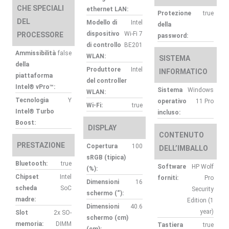
CHE SPECIALI
ethernet LAN:
Protezione
true
DEL
Modello di
Intel
della
dispositivo
Wi-Fi 7
PROCESSORE
password:
di controllo
BE201
Ammissibilità
false
WLAN:
SISTEMA
della
Produttore
Intel
INFORMATICO
piattaforma
del controller
Intel® vPro™:
Sistema
Windows
WLAN:
Tecnologia
Y
operativo
11 Pro
Wi-Fi:
true
Intel® Turbo
incluso:
Boost:
DISPLAY
CONTENUTO
PRESTAZIONE
Copertura
100
DELL’IMBALLO
sRGB (tipica)
Bluetooth:
true
Software
HP Wolf
(%):
Chipset
Intel
forniti:
Pro
Dimensioni
16
scheda
SoC
Security
schermo (“):
madre:
Edition (1
Dimensioni
40.6
year)
Slot
2x SO-
schermo (cm)
memoria:
DIMM
Tastiera
true
(cm):