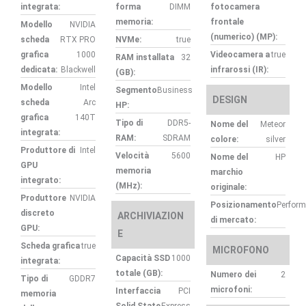
integrata:
forma
DIMM
fotocamera
memoria:
frontale
Modello
NVIDIA
(numerico) (MP):
scheda
RTX PRO
NVMe:
true
grafica
1000
Videocamera a
true
RAM installata
32
dedicata:
Blackwell
infrarossi (IR):
(GB):
Modello
Intel
Segmento
Business
DESIGN
scheda
Arc
HP:
grafica
140T
Tipo di
DDR5-
Nome del
Meteor
integrata:
RAM:
SDRAM
colore:
silver
Produttore di
Intel
Velocità
5600
Nome del
HP
GPU
memoria
marchio
integrato:
(MHz):
originale:
Produttore
NVIDIA
Posizionamento
Perfor
discreto
ARCHIVIAZION
di mercato:
GPU:
E
Scheda grafica
true
MICROFONO
Capacità SSD
1000
integrata:
totale (GB):
Numero dei
2
Tipo di
GDDR7
microfoni:
Interfaccia
PCI
memoria
Solid State
Express