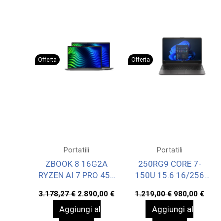
Offerta
Offerta
Portatili
Portatili
ZBOOK 8 16G2A
250RG9 CORE 7-
RYZEN AI 7 PRO 450
150U 15.6 16/256
32/1 W11P 3YOFF
WIN11P 1YWOFF
Il
Il
Il
Il
3.178,27
€
2.890,00
€
1.219,00
€
980,00
€
prezzo
prezzo
prezzo
prez
Aggiungi al
Aggiungi al
originale
attuale
originale
attu
era:
è:
era:
è: