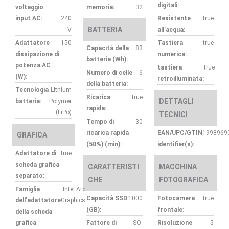
digitali:
voltaggio
–
memoria:
32
input AC:
240
Resistente
true
BATTERIA
V
all’acqua:
Adattatore
150
Tastiera
true
Capacità della
83
dissipazione di
numerica:
batteria (Wh):
potenza AC
tastiera
true
Numero di celle
6
(W):
retroilluminata:
della batteria:
Tecnologia
Lithium
Ricarica
true
DETTAGLI
batteria:
Polymer
rapida:
(LiPo)
TECNICI
Tempo di
30
ricarica rapida
EAN/UPC/GTIN
1998969
GRAFICA
(50%) (min):
identifier(s):
Adattatore di
true
scheda grafica
CARATTERISTI
MACCHINA
separato:
CHE
FOTOGRAFICA
Famiglia
Intel Arc
Capacità SSD
1000
Fotocamera
true
dell’adattatore
Graphics
(GB):
frontale:
della scheda
grafica
Fattore di
SO-
Risoluzione
5