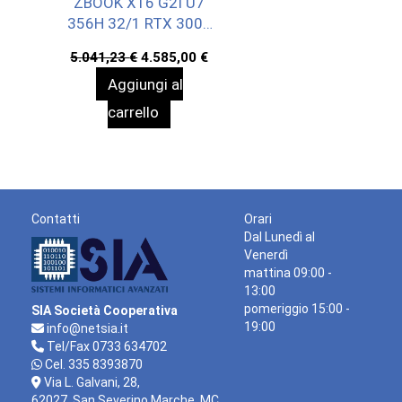
ZBOOK X16 G2I U7
356H 32/1 RTX 3000
W11P 3Y ONSITE
Il
Il
5.041,23
€
4.585,00
€
prezzo
prezzo
Aggiungi al
originale
attuale
era:
è:
carrello
5.041,23 €.
4.585,00 €.
Contatti
Orari
Dal Lunedì al
Venerdì
mattina 09:00 -
13:00
pomeriggio 15:00 -
SIA Società Cooperativa
19:00
info@netsia.it
Tel/Fax 0733 634702
Cel. 335 8393870
Via L. Galvani, 28,
62027, San Severino Marche, MC