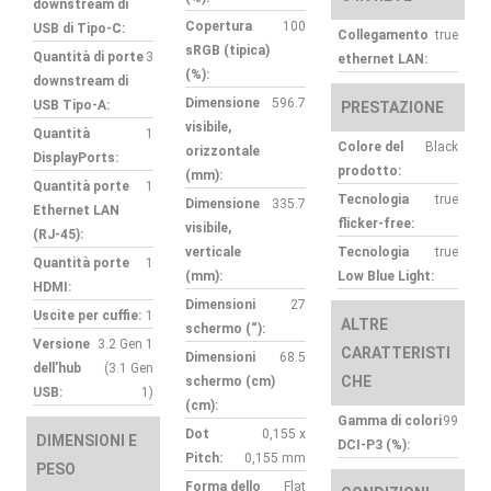
downstream di
Copertura
100
USB di Tipo-C:
Collegamento
true
sRGB (tipica)
Quantità di porte
3
ethernet LAN:
(%):
downstream di
Dimensione
596.7
USB Tipo-A:
PRESTAZIONE
visibile,
Quantità
1
Colore del
Black
orizzontale
DisplayPorts:
prodotto:
(mm):
Quantità porte
1
Tecnologia
true
Dimensione
335.7
Ethernet LAN
flicker-free:
visibile,
(RJ-45):
verticale
Tecnologia
true
Quantità porte
1
(mm):
Low Blue Light:
HDMI:
Dimensioni
27
Uscite per cuffie:
1
ALTRE
schermo (“):
Versione
3.2 Gen 1
CARATTERISTI
Dimensioni
68.5
dell’hub
(3.1 Gen
CHE
schermo (cm)
USB:
1)
(cm):
Gamma di colori
99
Dot
0,155 x
DIMENSIONI E
DCI-P3 (%):
Pitch:
0,155 mm
PESO
Forma dello
Flat