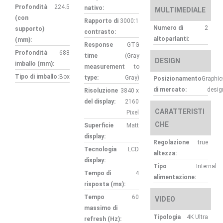
Profondità
224.5
nativo:
MULTIMEDIALE
(con
Rapporto di
3000:1
Numero di
2
supporto)
contrasto:
altoparlanti:
(mm):
Response
GTG
Profondità
688
time
(Gray
DESIGN
imballo (mm):
measurement
to
Tipo di imballo:
Box
type:
Gray)
Posizionamento
Graphic
di mercato:
desig
Risoluzione
3840 x
del display:
2160
CARATTERISTI
Pixel
CHE
Superficie
Matt
display:
Regolazione
true
Tecnologia
LCD
altezza:
display:
Tipo
Internal
Tempo di
4
alimentazione:
risposta (ms):
Tempo
60
VIDEO
massimo di
Tipologia
4K Ultra
refresh (Hz):