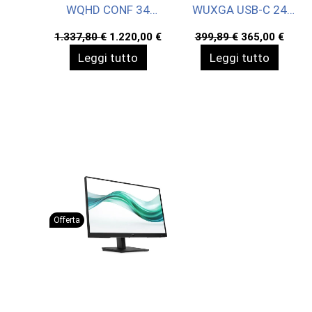
WQHD CONF 34
WUXGA USB-C 24
3440X1440 3YW
1920X1200 3YWOFF
Il
Il
Il
Il
1.337,80
€
1.220,00
€
399,89
€
365,00
€
OFFS
prezzo
prezzo
prezzo
prez
Leggi tutto
Leggi tutto
originale
attuale
originale
attua
era:
è:
era:
è:
1.337,80 €.
1.220,00 €.
399,89 €.
365,0
Offerta