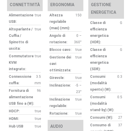
quantità
CONNETTIVITÀ
ERGONOMIA
GESTIONE
ENERGETICA
Alimentazione
true
Altezza
150
USB:
regolabile
Classe di
G
(max) (mm):
Altoparlante /
true
efficienza
Cuffia /
Angolo di
0 –
energetica
Spinotto di
rotazione:
360°
(HDR):
uscita:
Blocco cavo:
true
Classe di
G
Commutatore
true
efficienza
Gestione dei
true
KVM
energetica
cavi
integrato:
(SDR):
ottimizzata:
Connessione
3.5
Consumi
0.3
Girevole:
true
cuffia:
mm
(modalità
Inclinazione:
-5 –
spento) (W):
Fornitura di
96
23°
alimentazione
Consumi
0.5
Inclinazione
true
USB fino a (W):
(modalità
regolabile:
stand-by) (W):
HDCP:
true
Rotazione:
true
Consumi (W):
27
HDMI:
true
Consumo di
37
AUDIO
Hub USB
true