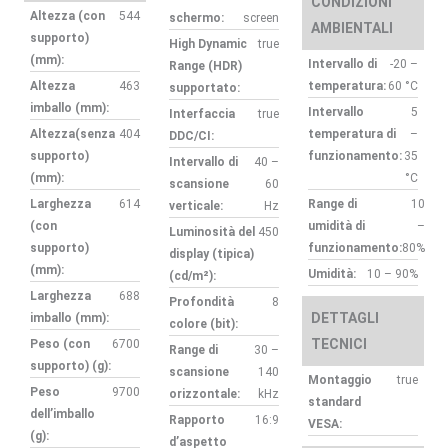
CONDIZIONI
Altezza (con
544
schermo:
screen
AMBIENTALI
supporto)
High Dynamic
true
(mm):
Intervallo di
-20 –
Range (HDR)
Altezza
463
temperatura:
60 °C
supportato:
imballo (mm):
Intervallo
5
Interfaccia
true
Altezza(senza
404
temperatura di
–
DDC/CI:
supporto)
funzionamento:
35
Intervallo di
40 –
(mm):
°C
scansione
60
Larghezza
614
Range di
10
verticale:
Hz
(con
umidità di
–
Luminosità del
450
supporto)
funzionamento:
80%
display (tipica)
(mm):
Umidità:
10 – 90%
(cd/m²):
Larghezza
688
Profondità
8
DETTAGLI
imballo (mm):
colore (bit):
TECNICI
Peso (con
6700
Range di
30 –
supporto) (g):
scansione
140
Montaggio
true
Peso
9700
orizzontale:
kHz
standard
dell’imballo
Rapporto
16:9
VESA:
(g):
d’aspetto