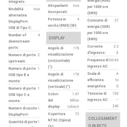
energia (HDR)
integrato:
Altoparlanti
true
per 1000 ore
Modalità
true
incorporati:
(kWh):
alternativa
Potenza in
4
Consumo di
27
DisplayPort
uscita (RMS) (W):
energia (SDR)
USB di Tipo C:
per 1000 ore
Number of
4
DISPLAY
(kWh):
downstream
Corrente
2.3
ports:
Angolo di
178
d’ingresso:
A
visualizzazione
Numero di porte
2
Frequenza di
50/60
(orizzontale)
upstream:
ingresso AC:
(°):
Numero di porte
1
Scala di
A
Angolo di
178
USB tipo B a
efficienza
to
visualizzazione
monte:
energetica:
G
(verticale) (°):
Numero di porte
1
Tensione di
100
Colori
1.07
USB tipo C a
ingresso AC:
–
del
billion
monte:
240
display:
colours
Numero di uscite
1
Copertura
72
DisplayPort:
COLLEGAMENT
NTSC (tipica)
Quantità di porte
1
O IN RETE
(%):