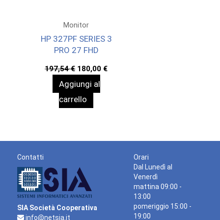
Monitor
HP 327PF SERIES 3
PRO 27 FHD
Il
Il
197,54
€
180,00
€
prezzo
prezzo
Aggiungi al
originale
attuale
era:
è:
carrello
197,54 €.
180,00 €.
Contatti
Orari
Dal Lunedì al
Venerdì
mattina 09:00 -
13:00
pomeriggio 15:00 -
SIA Società Cooperativa
19:00
info@netsia.it