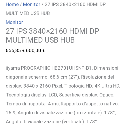
Home
/
Monitor
/ 27 IPS 3840×2160 HDMI DP
MULTIMED USB HUB
Monitor
27 IPS 3840×2160 HDMI DP
MULTIMED USB HUB
Il
Il
656,85
€
600,00
€
prezzo
prezzo
iiyama PROGRAPHIC HB2701UHSNP-B1. Dimensioni
originale
attuale
diagonale schermo: 68,6 cm (27″), Risoluzione del
era:
è:
display: 3840 x 2160 Pixel, Tipologia HD: 4K Ultra HD,
656,85 €.
600,00 €.
Tecnologia display: LCD, Superficie display: Opaco,
Tempo di risposta: 4 ms, Rapporto d’aspetto nativo:
16:9, Angolo di visualizzazione (orizzontale): 178°,
Angolo di visualizzazione (verticale): 178°.