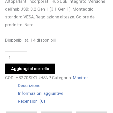
Altoparlanti incorporati. Hub USB integrato, Versione
dell’hub USB: 3.2 Gen 1 (3.1 Gen 1). Montaggio
standard VESA, Regolazione altezza. Colore del
prodotto: Nero
Disponibilità:
14 disponibili
27
IPS
Aggiungi al carrello
3840x2160
COD:
HB270SIX1UHSNP
Categoria:
Monitor
HDMI
Descrizione
DP
Informazioni aggiuntive
MULTIMED
Recensioni (0)
USB
HUB