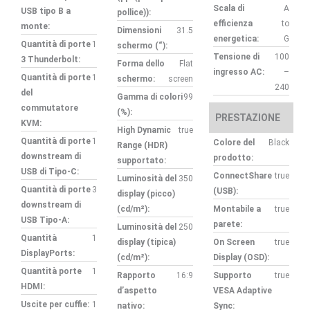
Scala di
A
USB tipo B a
pollice)):
efficienza
to
monte:
Dimensioni
31.5
energetica:
G
Quantità di porte
1
schermo (“):
Tensione di
100
3 Thunderbolt:
Forma dello
Flat
ingresso AC:
–
Quantità di porte
1
schermo:
screen
240
del
Gamma di colori
99
commutatore
(%):
PRESTAZIONE
KVM:
High Dynamic
true
Quantità di porte
1
Colore del
Black
Range (HDR)
downstream di
prodotto:
supportato:
USB di Tipo-C:
ConnectShare
true
Luminosità del
350
Quantità di porte
3
(USB):
display (picco)
downstream di
(cd/m²):
Montabile a
true
USB Tipo-A:
parete:
Luminosità del
250
Quantità
1
display (tipica)
On Screen
true
DisplayPorts:
(cd/m²):
Display (OSD):
Quantità porte
1
Rapporto
16:9
Supporto
true
HDMI:
d’aspetto
VESA Adaptive
Uscite per cuffie:
1
nativo:
Sync: