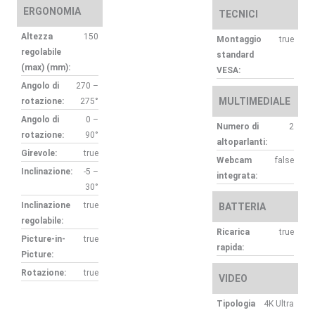
ERGONOMIA
TECNICI
Altezza
150
Montaggio
true
regolabile
standard
(max) (mm):
VESA:
Angolo di
270 –
MULTIMEDIALE
rotazione:
275°
Angolo di
0 –
Numero di
2
rotazione:
90°
altoparlanti:
Girevole:
true
Webcam
false
Inclinazione:
-5 –
integrata:
30°
Inclinazione
true
BATTERIA
regolabile:
Ricarica
true
Picture-in-
true
rapida:
Picture:
Rotazione:
true
VIDEO
Tipologia
4K Ultra