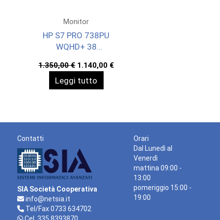
Monitor
HP S7 PRO 738PU
WQHD+ 38
3840X1600 3YWOFF
Il
Il
1.350,00
€
1.140,00
€
prezzo
prezzo
Leggi tutto
originale
attuale
era:
è:
1.350,00 €.
1.140,00 €.
Contatti
Orari
Dal Lunedì al
Venerdì
mattina 09:00 -
13:00
pomeriggio 15:00 -
SIA Società Cooperativa
19:00
info@netsia.it
Tel/Fax 0733 634702
Cel. 335 8393870