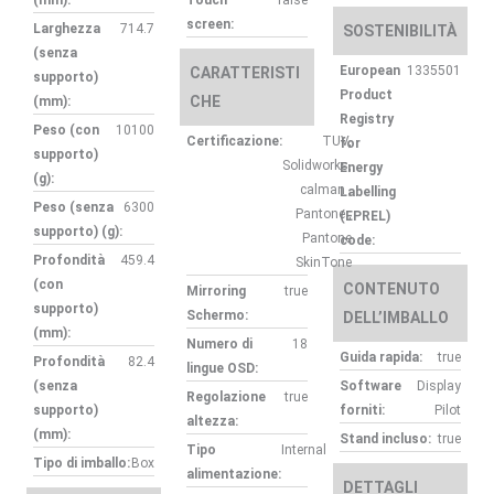
(mm):
Touch
false
screen:
Larghezza
714.7
SOSTENIBILITÀ
(senza
European
1335501
CARATTERISTI
supporto)
Product
CHE
(mm):
Registry
Peso (con
10100
Certificazione:
TUV,
for
supporto)
Solidworks,
Energy
(g):
calman ,
Labelling
Peso (senza
6300
Pantone ,
(EPREL)
supporto) (g):
Pantone
code:
Profondità
459.4
SkinTone
(con
CONTENUTO
Mirroring
true
supporto)
Schermo:
DELL’IMBALLO
(mm):
Numero di
18
Guida rapida:
true
Profondità
82.4
lingue OSD:
(senza
Software
Display
Regolazione
true
supporto)
forniti:
Pilot
altezza:
(mm):
Stand incluso:
true
Tipo
Internal
Tipo di imballo:
Box
alimentazione:
DETTAGLI