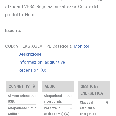
standard VESA, Regolazione altezza. Colore del
prodotto: Nero
Esaurito
COD:
9H.LKSIXGLA.TPE
Categoria:
Monitor
Descrizione
Informazioni aggiuntive
Recensioni (0)
CONNETTIVITÀ
AUDIO
GESTIONE
ENERGETICA
Alimentazione
true
Altoparlanti
true
USB:
incorporati:
Classe di
G
Altoparlante /
true
Potenza in
5
efficienza
Cuffia /
uscita (RMS) (W):
energetica