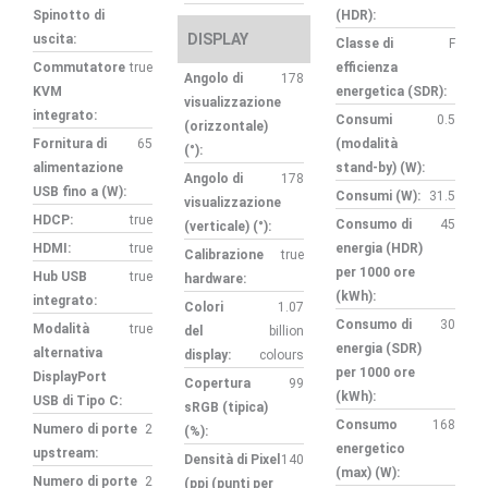
Spinotto di
(HDR):
DISPLAY
uscita:
Classe di
F
Commutatore
true
efficienza
Angolo di
178
KVM
energetica (SDR):
visualizzazione
integrato:
Consumi
0.5
(orizzontale)
Fornitura di
65
(modalità
(°):
alimentazione
stand-by) (W):
Angolo di
178
USB fino a (W):
Consumi (W):
31.5
visualizzazione
HDCP:
true
Consumo di
45
(verticale) (°):
HDMI:
true
energia (HDR)
Calibrazione
true
per 1000 ore
Hub USB
true
hardware:
(kWh):
integrato:
Colori
1.07
Consumo di
30
Modalità
true
del
billion
energia (SDR)
alternativa
display:
colours
per 1000 ore
DisplayPort
Copertura
99
(kWh):
USB di Tipo C:
sRGB (tipica)
Consumo
168
Numero di porte
2
(%):
energetico
upstream:
Densità di Pixel
140
(max) (W):
Numero di porte
2
(ppi (punti per