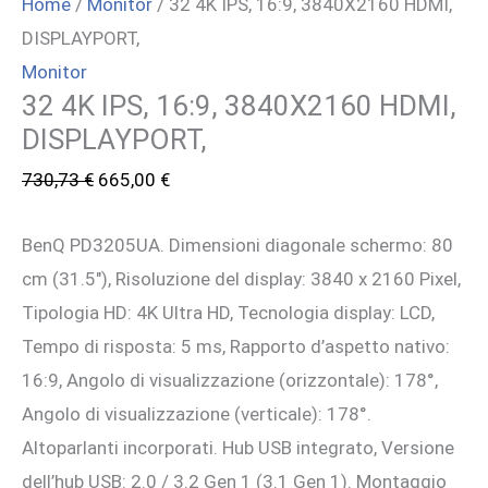
Home
/
Monitor
/ 32 4K IPS, 16:9, 3840X2160 HDMI,
DISPLAYPORT,
Monitor
32 4K IPS, 16:9, 3840X2160 HDMI,
DISPLAYPORT,
Il
Il
730,73
€
665,00
€
prezzo
prezzo
BenQ PD3205UA. Dimensioni diagonale schermo: 80
originale
attuale
cm (31.5″), Risoluzione del display: 3840 x 2160 Pixel,
era:
è:
Tipologia HD: 4K Ultra HD, Tecnologia display: LCD,
730,73 €.
665,00 €.
Tempo di risposta: 5 ms, Rapporto d’aspetto nativo:
16:9, Angolo di visualizzazione (orizzontale): 178°,
Angolo di visualizzazione (verticale): 178°.
Altoparlanti incorporati. Hub USB integrato, Versione
dell’hub USB: 2.0 / 3.2 Gen 1 (3.1 Gen 1). Montaggio