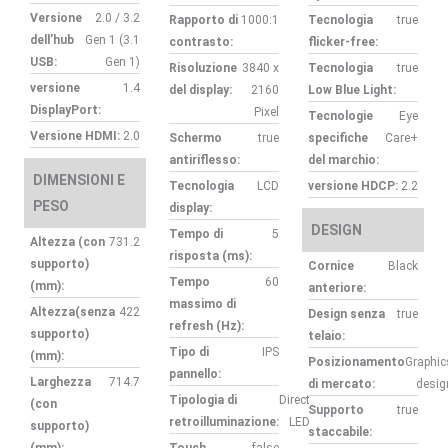
Versione
2.0 / 3.2
Rapporto di
1000:1
Tecnologia
true
dell’hub
Gen 1 (3.1
contrasto:
flicker-free:
USB:
Gen 1)
Risoluzione
3840 x
Tecnologia
true
versione
1.4
del display:
2160
Low Blue Light:
DisplayPort:
Pixel
Tecnologie
Eye
Versione HDMI:
2.0
Schermo
true
specifiche
Care+
antiriflesso:
del marchio:
DIMENSIONI E
Tecnologia
LCD
versione HDCP:
2.2
PESO
display:
DESIGN
Tempo di
5
Altezza (con
731.2
risposta (ms):
supporto)
Cornice
Black
Tempo
60
(mm):
anteriore:
massimo di
Altezza(senza
422
Design senza
true
refresh (Hz):
supporto)
telaio:
Tipo di
IPS
(mm):
Posizionamento
Graphic
pannello:
Larghezza
714.7
di mercato:
desig
Tipologia di
Direct
(con
Supporto
true
retroilluminazione:
LED
supporto)
staccabile: