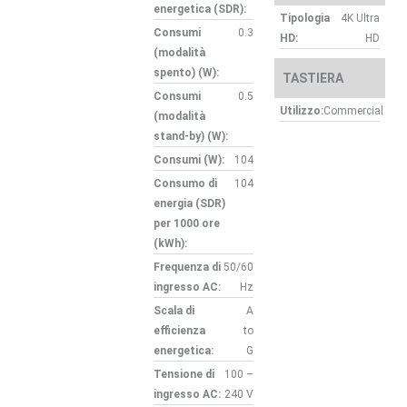
energetica (SDR):
Tipologia
4K Ultra
Consumi
0.3
HD:
HD
(modalità
spento) (W):
TASTIERA
Consumi
0.5
Utilizzo:
Commercial
(modalità
stand-by) (W):
Consumi (W):
104
Consumo di
104
energia (SDR)
per 1000 ore
(kWh):
Frequenza di
50/60
ingresso AC:
Hz
Scala di
A
efficienza
to
energetica:
G
Tensione di
100 –
ingresso AC:
240 V