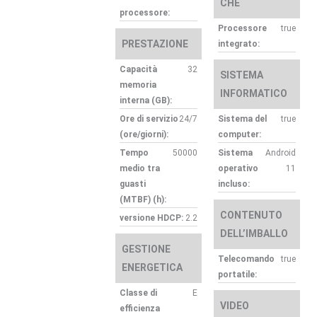
CHE
processore:
Processore
true
PRESTAZIONE
integrato:
Capacità
32
SISTEMA
memoria
INFORMATICO
interna (GB):
Ore di servizio
24/7
Sistema del
true
(ore/giorni):
computer:
Tempo
50000
Sistema
Android
medio tra
operativo
11
guasti
incluso:
(MTBF) (h):
CONTENUTO
versione HDCP:
2.2
DELL’IMBALLO
GESTIONE
Telecomando
true
ENERGETICA
portatile:
Classe di
E
VIDEO
efficienza