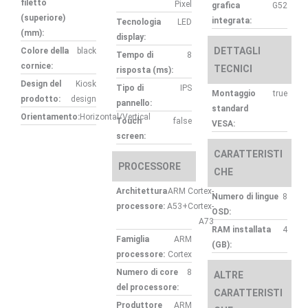
filetto
Pixel
grafica
G52
(superiore)
integrata:
Tecnologia
LED
(mm):
display:
DETTAGLI
Colore della
black
Tempo di
8
cornice:
TECNICI
risposta (ms):
Design del
Kiosk
Tipo di
IPS
Montaggio
true
prodotto:
design
pannello:
standard
Orientamento:
Horizontal/Vertical
Touch
false
VESA:
screen:
CARATTERISTI
PROCESSORE
CHE
Architettura
ARM Cortex-
Numero di lingue
8
processore:
A53+Cortex-
OSD:
A73
RAM installata
4
Famiglia
ARM
(GB):
processore:
Cortex
Numero di core
8
ALTRE
del processore:
CARATTERISTI
Produttore
ARM