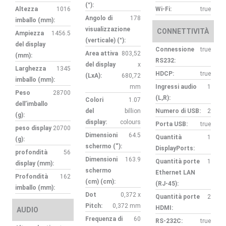
(°):
Altezza
1016
Wi-Fi:
true
Angolo di
178
imballo (mm):
visualizzazione
CONNETTIVITÀ
Ampiezza
1456.5
(verticale) (°):
del display
Connessione
true
Area attiva
803,52
(mm):
RS232:
del display
x
Larghezza
1345
HDCP:
true
(LxA):
680,72
imballo (mm):
mm
Ingressi audio
1
Peso
28700
(L,R):
Colori
1.07
dell’imballo
del
billion
Numero di USB:
2
(g):
display:
colours
Porta USB:
true
peso display
20700
Dimensioni
64.5
Quantità
1
(g):
schermo (“):
DisplayPorts:
profondità
56
Dimensioni
163.9
Quantità porte
1
display (mm):
schermo
Ethernet LAN
Profondità
162
(cm) (cm):
(RJ-45):
imballo (mm):
Dot
0,372 x
Quantità porte
2
Pitch:
0,372 mm
HDMI:
AUDIO
Frequenza di
60
RS-232C:
true