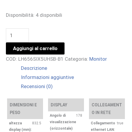
Disponibilità:
4 disponibili
65
LCD
Aggiungi al carrello
UHD
COD:
LH656SIX5UHSB-B1
Categoria:
Monitor
quantità
Descrizione
Informazioni aggiuntive
Recensioni (0)
DIMENSIONI E
DISPLAY
COLLEGAMENT
PESO
O IN RETE
Angolo di
178
visualizzazione
altezza
832.5
Collegamento
true
(orizzontale)
display (mm):
ethernet LAN: