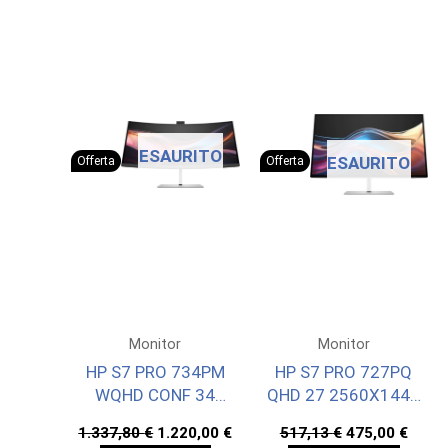
ESAURITO
ESAURITO
Offerta
Offerta
Monitor
Monitor
HP S7 PRO 734PM
HP S7 PRO 727PQ
WQHD CONF 34
QHD 27 2560X1440
3440X1440 3YW
3YW OFFSITE
Il
Il
Il
Il
1.337,80
€
1.220,00
€
517,13
€
475,00
€
OFFS
prezzo
prezzo
prezzo
prez