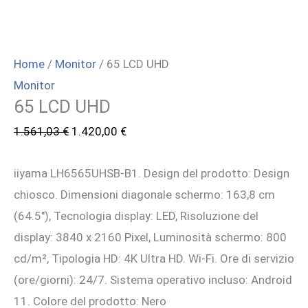
Home
/
Monitor
/ 65 LCD UHD
Monitor
65 LCD UHD
Il
Il
1.561,03
€
1.420,00
€
prezzo
prezzo
iiyama LH6565UHSB-B1. Design del prodotto: Design
originale
attuale
chiosco. Dimensioni diagonale schermo: 163,8 cm
era:
è:
(64.5″), Tecnologia display: LED, Risoluzione del
1.561,03 €.
1.420,00 €.
display: 3840 x 2160 Pixel, Luminosità schermo: 800
cd/m², Tipologia HD: 4K Ultra HD. Wi-Fi. Ore di servizio
(ore/giorni): 24/7. Sistema operativo incluso: Android
11. Colore del prodotto: Nero