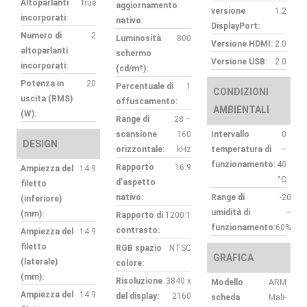
Altoparlanti
true
aggiornamento
versione
1.2
incorporati:
nativo:
DisplayPort:
Numero di
2
Luminosità
800
Versione HDMI:
2.0
altoparlanti
schermo
Versione USB:
2.0
incorporati:
(cd/m²):
Potenza in
20
Percentuale di
1
CONDIZIONI
uscita (RMS)
offuscamento:
AMBIENTALI
(W):
Range di
28 –
scansione
160
Intervallo
0
DESIGN
orizzontale:
kHz
temperatura di
–
funzionamento:
40
Rapporto
16:9
Ampiezza del
14.9
°C
d’aspetto
filetto
nativo:
Range di
-20
(inferiore)
umidità di
–
(mm):
Rapporto di
1200:1
funzionamento:
60%
contrasto:
Ampiezza del
14.9
filetto
RGB spazio
NTSC
GRAFICA
(laterale)
colore:
(mm):
Risoluzione
3840 x
Modello
ARM
Ampiezza del
14.9
del display:
2160
scheda
Mali-