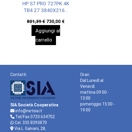
HP S7 PRO 727PK 4K
TB4 27 3840X2160
3YWOFF
Il
Il
801,39
€
730,00
€
prezzo
prezzo
Aggiungi al
originale
attuale
era:
è:
carrello
801,39 €.
730,00 €.
Contatti
Orari
Dal Lunedì al
Venerdì
mattina 09:00 -
13:00
pomeriggio 15:00 -
SIA Società Cooperativa
19:00
info@netsia.it
Tel/Fax 0733 634702
Cel. 335 8393870
Via L. Galvani, 28,