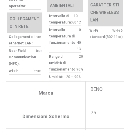
CARATTERISTI
AMBIENTALI
operativo:
CHE WIRELESS
Intervallo di
-10 –
COLLEGAMENT
LAN
temperatura:
60 °C
O IN RETE
Intervallo
0
Wi-Fi
Wi-Fi 6
temperatura di
–
Collegamento
true
standard:
(802.11ax)
funzionamento:
40
ethernet LAN:
°C
Near Field
true
Range di
20
Communication
umidità di
–
(NFC):
funzionamento:
90%
Wi-Fi:
true
Umidità:
20 – 90%
BENQ
Marca
75
Dimensioni Schermo