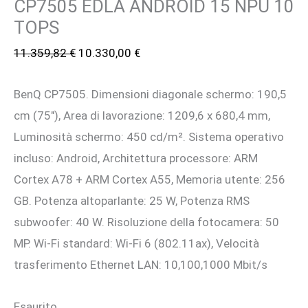
CP7505 EDLA ANDROID 15 NPU 10
TOPS
Il
Il
11.359,82
€
10.330,00
€
prezzo
prezzo
BenQ CP7505. Dimensioni diagonale schermo: 190,5
originale
attuale
cm (75″), Area di lavorazione: 1209,6 x 680,4 mm,
era:
è:
Luminosità schermo: 450 cd/m². Sistema operativo
11.359,82 €.
10.330,00 €.
incluso: Android, Architettura processore: ARM
Cortex A78 + ARM Cortex A55, Memoria utente: 256
GB. Potenza altoparlante: 25 W, Potenza RMS
subwoofer: 40 W. Risoluzione della fotocamera: 50
MP. Wi-Fi standard: Wi-Fi 6 (802.11ax), Velocità
trasferimento Ethernet LAN: 10,100,1000 Mbit/s
Esaurito