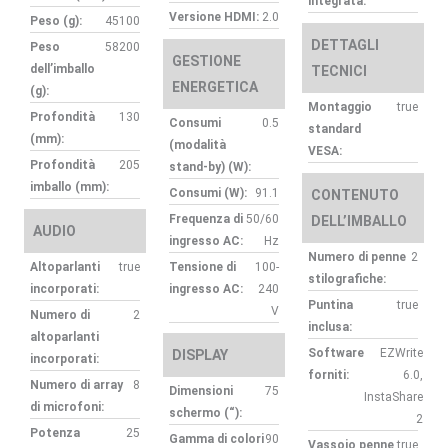
integrata:
Versione HDMI:
2.0
Peso (g):
45100
DETTAGLI
Peso
58200
GESTIONE
dell’imballo
TECNICI
ENERGETICA
(g):
Montaggio
true
Profondità
130
Consumi
0.5
standard
(mm):
(modalità
VESA:
Profondità
205
stand-by) (W):
imballo (mm):
Consumi (W):
91.1
CONTENUTO
Frequenza di
50/60
DELL’IMBALLO
AUDIO
ingresso AC:
Hz
Numero di penne
2
Altoparlanti
true
Tensione di
100-
stilografiche:
incorporati:
ingresso AC:
240
Puntina
true
V
Numero di
2
inclusa:
altoparlanti
Software
EZWrite
DISPLAY
incorporati:
forniti:
6.0,
Numero di array
8
Dimensioni
75
InstaShare
di microfoni:
schermo (“):
2
Potenza
25
Gamma di colori
90
Vassoio penne
true