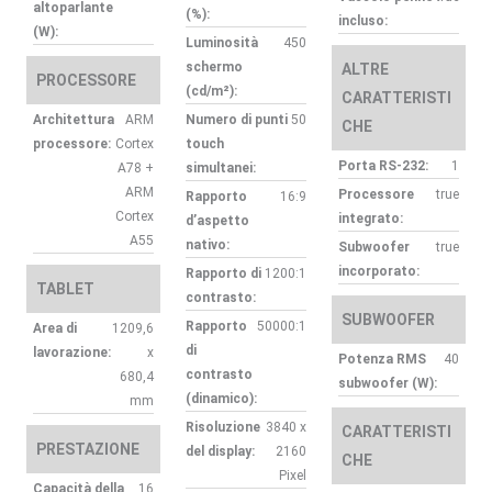
altoparlante
(%):
incluso:
(W):
Luminosità
450
schermo
ALTRE
PROCESSORE
(cd/m²):
CARATTERISTI
Architettura
ARM
Numero di punti
50
CHE
processore:
Cortex
touch
Porta RS-232:
1
A78 +
simultanei:
ARM
Processore
true
Rapporto
16:9
Cortex
integrato:
d’aspetto
A55
nativo:
Subwoofer
true
incorporato:
Rapporto di
1200:1
TABLET
contrasto:
SUBWOOFER
Rapporto
50000:1
Area di
1209,6
di
lavorazione:
x
Potenza RMS
40
contrasto
680,4
subwoofer (W):
(dinamico):
mm
Risoluzione
3840 x
CARATTERISTI
PRESTAZIONE
del display:
2160
CHE
Pixel
Capacità della
16