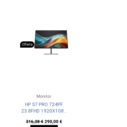
Offerta
Monitor
HP S7 PRO 724PF
23.8FHD 1920X1080
3YWOFF
Il
Il
316,38
€
290,00
€
prezzo
prezzo