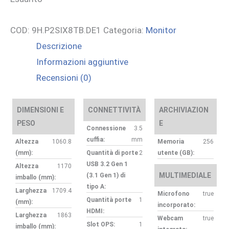
COD:
9H.P2SIX8TB.DE1
Categoria:
Monitor
Descrizione
Informazioni aggiuntive
Recensioni (0)
DIMENSIONI E
CONNETTIVITÀ
ARCHIVIAZION
PESO
E
Connessione
3.5
cuffia:
mm
Altezza
1060.8
Memoria
256
(mm):
Quantità di porte
2
utente (GB):
USB 3.2 Gen 1
Altezza
1170
MULTIMEDIALE
(3.1 Gen 1) di
imballo (mm):
tipo A:
Larghezza
1709.4
Microfono
true
Quantità porte
1
(mm):
incorporato:
HDMI:
Larghezza
1863
Webcam
true
Slot OPS:
1
imballo (mm):