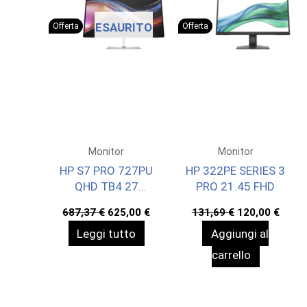
ESAURITO
Offerta
Offerta
Monitor
Monitor
HP S7 PRO 727PU
HP 322PE SERIES 3
QHD TB4 27
PRO 21.45 FHD
2560X1440 3YW
Il
Il
Il
Il
687,37
€
625,00
€
131,69
€
120,00
€
OFFSIT
prezzo
prezzo
prezzo
prez
Leggi tutto
Aggiungi al
originale
attuale
originale
attua
era:
è:
era:
è:
carrello
687,37 €.
625,00 €.
131,69 €.
120,0