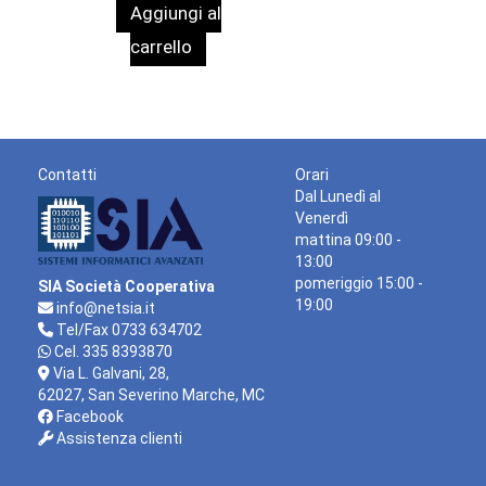
Aggiungi al
originale
attuale
era:
è:
carrello
316,38 €.
290,00 €.
Contatti
Orari
Dal Lunedì al
Venerdì
mattina 09:00 -
13:00
pomeriggio 15:00 -
SIA Società Cooperativa
19:00
info@netsia.it
Tel/Fax 0733 634702
Cel. 335 8393870
Via L. Galvani, 28,
62027, San Severino Marche, MC
Facebook
Assistenza clienti