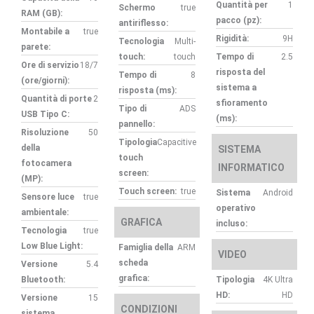
Quantità per
1
Schermo
true
RAM (GB):
pacco (pz):
antiriflesso:
Montabile a
true
Rigidità:
9H
Tecnologia
Multi-
parete:
touch:
touch
Tempo di
2.5
Ore di servizio
18/7
risposta del
Tempo di
8
(ore/giorni):
sistema a
risposta (ms):
Quantità di porte
2
sfioramento
Tipo di
ADS
USB Tipo C:
(ms):
pannello:
Risoluzione
50
Tipologia
Capacitive
della
SISTEMA
touch
fotocamera
INFORMATICO
screen:
(MP):
Touch screen:
true
Sistema
Android
Sensore luce
true
operativo
ambientale:
GRAFICA
incluso:
Tecnologia
true
Low Blue Light:
Famiglia della
ARM
VIDEO
scheda
Versione
5.4
grafica:
Bluetooth:
Tipologia
4K Ultra
HD:
HD
Versione
15
CONDIZIONI
sistema