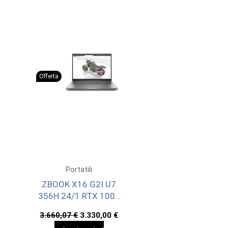
Offerta
Portatili
ZBOOK X16 G2I U7
356H 24/1 RTX 1000
W11P 3YOFF
Il
Il
3.660,07
€
3.330,00
€
prezzo
prezzo