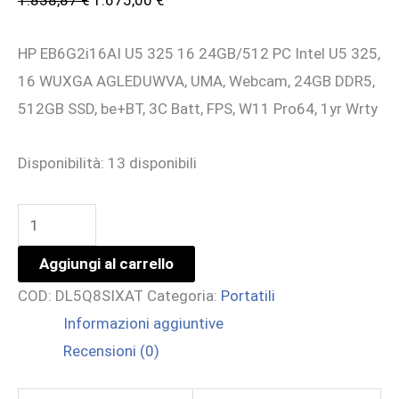
prezzo
prezzo
HP EB6G2i16AI U5 325 16 24GB/512 PC Intel U5 325,
originale
attuale
16 WUXGA AGLEDUWVA, UMA, Webcam, 24GB DDR5,
era:
è:
512GB SSD, be+BT, 3C Batt, FPS, W11 Pro64, 1yr Wrty
1.838,87 €.
1.675,00 €.
Disponibilità:
13 disponibili
EB
6
Aggiungi al carrello
G2I
COD:
DL5Q8SIXAT
Categoria:
Portatili
16
Informazioni aggiuntive
AI
Recensioni (0)
ULTRA
5