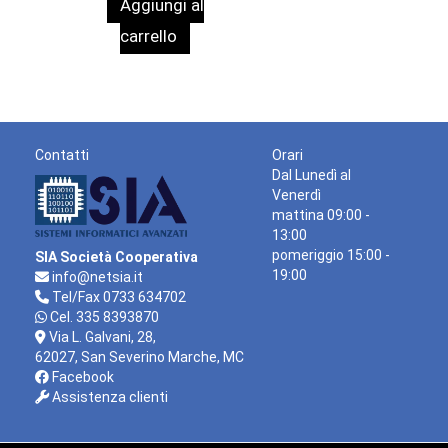
Aggiungi al
originale
attuale
era:
è:
carrello
3.660,07 €.
3.330,00 €.
Contatti
Orari
Dal Lunedì al
Venerdì
mattina 09:00 -
13:00
pomeriggio 15:00 -
SIA Società Cooperativa
19:00
info@netsia.it
Tel/Fax 0733 634702
Cel. 335 8393870
Via L. Galvani, 28,
62027, San Severino Marche, MC
Facebook
Assistenza clienti