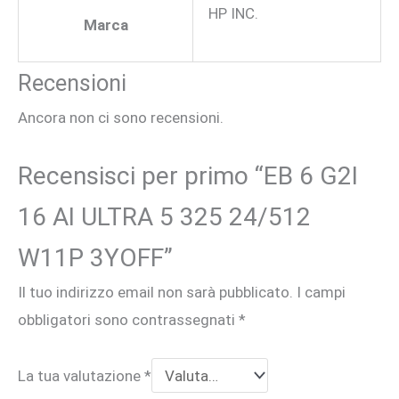
325
HP INC.
Marca
24/512
W11P
Recensioni
3YOFF
Ancora non ci sono recensioni.
quantità
Recensisci per primo “EB 6 G2I
16 AI ULTRA 5 325 24/512
W11P 3YOFF”
Il tuo indirizzo email non sarà pubblicato.
I campi
obbligatori sono contrassegnati
*
La tua valutazione
*