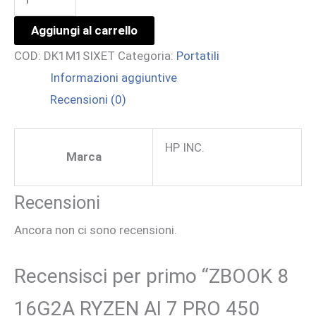
8
Aggiungi al carrello
16G2A
COD:
DK1M1SIXET
Categoria:
Portatili
RYZEN
Informazioni aggiuntive
AI
Recensioni (0)
7
PRO
450
HP INC.
Marca
32/1
W11P
Recensioni
3YOFF
Ancora non ci sono recensioni.
quantità
Recensisci per primo “ZBOOK 8
16G2A RYZEN AI 7 PRO 450