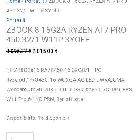
Home
/
Portatili
/ ZBOOK 8 16G2A RYZEN AI 7 PRO
450 32/1 W11P 3YOFF
Portatili
ZBOOK 8 16G2A RYZEN AI 7 PRO
450 32/1 W11P 3YOFF
Il
Il
3.096,37
€
2.815,00
€
prezzo
prezzo
HP ZB8G2a16 RA7P450 16 32GB/1T PC
originale
attuale
RyzenAI7PRO450, 16 WUXGA AG LED UWVA, UMA,
era:
è:
Webcam, 32GB DDR5, 1.0TB SSD, be+BT, 3C Batt, FPS,
3.096,37 €.
2.815,00 €.
W11 Pro 64 NG PRM, 3yr off site
Disponibilità:
15 disponibili
ZBOOK