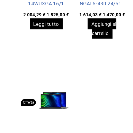
14WUXGA 16/1
NGAI 5-430 24/512
WIN11P 3YOFF
WIN11P 3YOFF
Il
Il
Il
Il
2.004,29
€
1.825,00
€
1.614,03
€
1.470,00
€
prezzo
prezzo
prezzo
pre
Leggi tutto
Aggiungi al
originale
attuale
originale
att
era:
è:
era:
è:
carrello
2.004,29 €.
1.825,00 €.
1.614,03 €.
1.4
Offerta