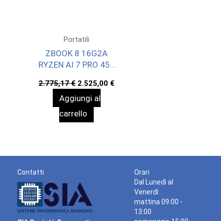
Portatili
ZBOOK 8 16G2A
RYZEN AI 7 PRO 450
24/1 W11P 3YOFF
Il
Il
2.775,17
€
2.525,00
€
prezzo
prezzo
Aggiungi al
originale
attuale
era:
è:
carrello
2.775,17 €.
2.525,00 €.
Contatti
Orari
Dal Lunedì al
Venerdì
mattina 09:00 -
13:00