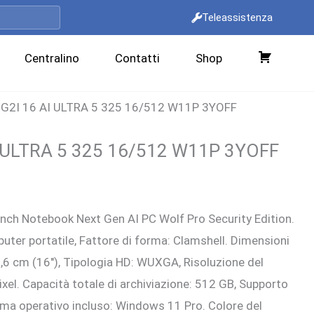
Teleassistenza
Centralino
Contatti
Shop
C
a
 G2I 16 AI ULTRA 5 325 16/512 W11P 3YOFF
r
r
I ULTRA 5 325 16/512 W11P 3YOFF
e
l
l
rezzo
l
inch Notebook Next Gen AI PC Wolf Pro Security Edition.
ttuale
o
uter portatile, Fattore di forma: Clamshell. Dimensioni
:
,6 cm (16″), Tipologia HD: WUXGA, Risoluzione del
.690,00 €.
ixel. Capacità totale di archiviazione: 512 GB, Supporto
ma operativo incluso: Windows 11 Pro. Colore del