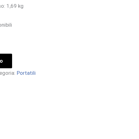
o: 1,69 kg
nibili
lo
egoria:
Portatili