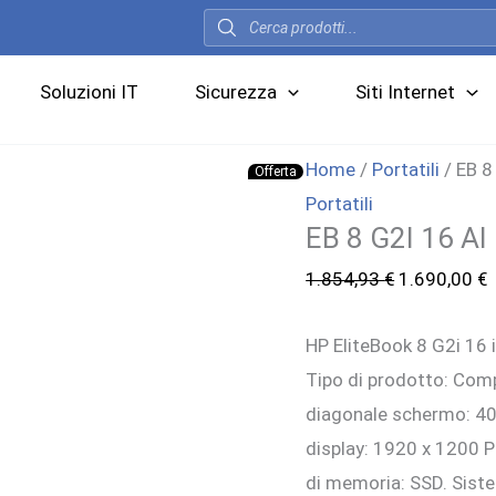
Products
search
Soluzioni IT
Sicurezza
Siti Internet
Home
/
Portatili
/ EB 8
Offerta
Portatili
EB 8 G2I 16 A
Il
I
1.854,93
€
1.690,00
€
prezzo
p
HP EliteBook 8 G2i 16 
originale
a
Tipo di prodotto: Comp
era:
è
diagonale schermo: 40
1.854,93 €.
1
display: 1920 x 1200 P
di memoria: SSD. Siste