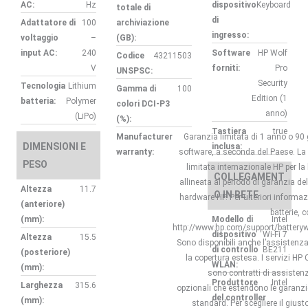
AC:
Hz
dispositivo
Keyboard
totale di
di
Adattatore di
100
archiviazione
ingresso:
voltaggio
–
(GB):
input AC:
240
Software
HP Wolf
Codice
43211503
V
forniti:
Pro
UNSPSC:
Security
Tecnologia
Lithium
Gamma di
100
Edition (1
batteria:
Polymer
colori DCI-P3
anno)
(LiPo)
(%):
Tastiera
true
Manufacturer
Garanzia limitata di 1 anno o 90 
DIMENSIONI E
inclusa:
warranty:
software, a seconda del Paese. La
PESO
limitata internazionale HP per la 
COLLEGAMENT
allineata al periodo di garanzia de
Altezza
11.7
O IN RETE
hardware HP. Per ulteriori informaz
(anteriore)
batterie, 
(mm):
Modello di
Intel
http://www.hp.com/support/batteryw
dispositivo
Wi-Fi 7
Altezza
15.5
Sono disponibili anche l’assistenza
di controllo
BE211
(posteriore)
la copertura estesa. I servizi HP
WLAN:
(mm):
sono contratti di assisten
Produttore
Intel
Larghezza
315.6
opzionali che estendono le garanzie
del controller
(mm):
standard. Per scegliere il giusto 