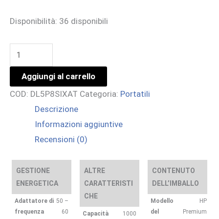
Disponibilità:
36 disponibili
EB
8
Aggiungi al carrello
G2I
COD:
DL5P8SIXAT
Categoria:
Portatili
14
Descrizione
AI
Informazioni aggiuntive
ULTRA
Recensioni (0)
5
325
32/1
GESTIONE
ALTRE
CONTENUTO
ENERGETICA
CARATTERISTI
DELL’IMBALLO
W11P
CHE
3YOFF
Adattatore di
50 –
Modello
HP
frequenza
60
del
Premium
Capacità
1000
quantità