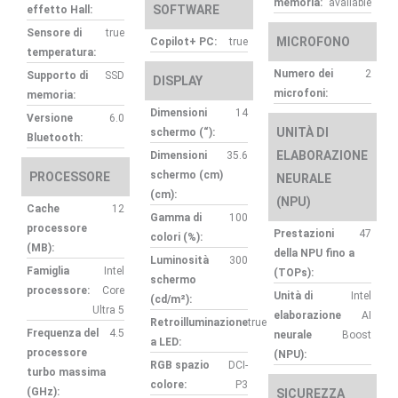
memoria:
available
SOFTWARE
effetto Hall:
Sensore di
true
MICROFONO
Copilot+ PC:
true
temperatura:
Numero dei
2
Supporto di
SSD
DISPLAY
microfoni:
memoria:
Dimensioni
14
Versione
6.0
UNITÀ DI
schermo (“):
Bluetooth:
ELABORAZIONE
Dimensioni
35.6
schermo (cm)
PROCESSORE
NEURALE
(cm):
(NPU)
Cache
12
Gamma di
100
processore
Prestazioni
47
colori (%):
(MB):
della NPU fino a
Luminosità
300
Famiglia
Intel
(TOPs):
schermo
processore:
Core
Unità di
Intel
(cd/m²):
Ultra 5
elaborazione
AI
Retroilluminazione
true
Frequenza del
4.5
neurale
Boost
a LED:
processore
(NPU):
RGB spazio
DCI-
turbo massima
colore:
P3
(GHz):
SICUREZZA