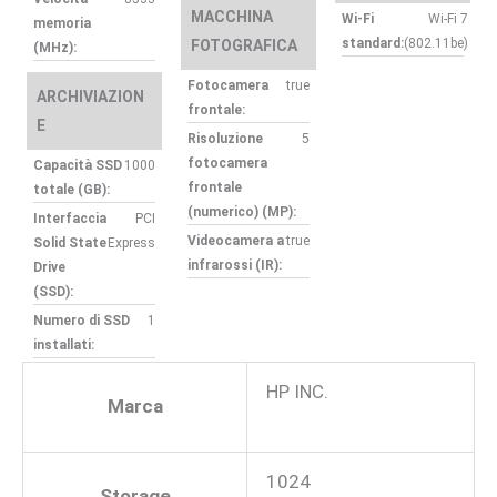
MACCHINA
Wi-Fi
Wi-Fi 7
memoria
standard:
(802.11be)
FOTOGRAFICA
(MHz):
Fotocamera
true
ARCHIVIAZION
frontale:
E
Risoluzione
5
fotocamera
Capacità SSD
1000
frontale
totale (GB):
(numerico) (MP):
Interfaccia
PCI
Videocamera a
true
Solid State
Express
infrarossi (IR):
Drive
(SSD):
Numero di SSD
1
installati:
HP INC.
Marca
1024
Storage