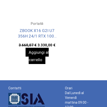
Portatili
ZBOOK X16 G2I U7
356H 24/1 RTX 1000
W11P 3YOFF
Il
Il
3.660,07
€
3.330,00
€
prezzo
prezzo
Aggiungi al
originale
attuale
era:
è:
carrello
3.660,07 €.
3.330,00 €.
Contatti
Orari
Dal Lunedì al
Venerdì
mattina 09:00 -