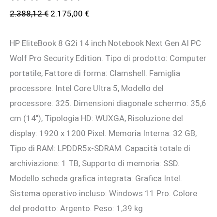
Il
Il
2.388,12
€
2.175,00
€
prezzo
prezzo
HP EliteBook 8 G2i 14 inch Notebook Next Gen AI PC
originale
attuale
Wolf Pro Security Edition. Tipo di prodotto: Computer
era:
è:
portatile, Fattore di forma: Clamshell. Famiglia
2.388,12 €.
2.175,00 €.
processore: Intel Core Ultra 5, Modello del
processore: 325. Dimensioni diagonale schermo: 35,6
cm (14″), Tipologia HD: WUXGA, Risoluzione del
display: 1920 x 1200 Pixel. Memoria Interna: 32 GB,
Tipo di RAM: LPDDR5x-SDRAM. Capacità totale di
archiviazione: 1 TB, Supporto di memoria: SSD.
Modello scheda grafica integrata: Grafica Intel.
Sistema operativo incluso: Windows 11 Pro. Colore
del prodotto: Argento. Peso: 1,39 kg