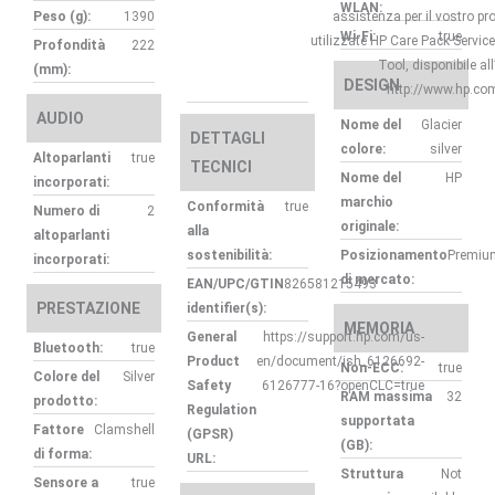
WLAN:
Peso (g):
1390
assistenza per il vostro pr
Wi-Fi:
true
utilizzate HP Care Pack Servic
Profondità
222
Tool, disponibile all
(mm):
DESIGN
http://www.hp.co
AUDIO
Nome del
Glacier
DETTAGLI
colore:
silver
Altoparlanti
true
TECNICI
Nome del
HP
incorporati:
marchio
Conformità
true
Numero di
2
originale:
alla
altoparlanti
sostenibilità:
Posizionamento
Premiu
incorporati:
di mercato:
EAN/UPC/GTIN
826581215493
PRESTAZIONE
identifier(s):
MEMORIA
General
https://support.hp.com/us-
Bluetooth:
true
Product
en/document/ish_6126692-
Non-ECC:
true
Colore del
Silver
Safety
6126777-16?openCLC=true
RAM massima
32
prodotto:
Regulation
supportata
Fattore
Clamshell
(GPSR)
(GB):
di forma:
URL:
Struttura
Not
Sensore a
true