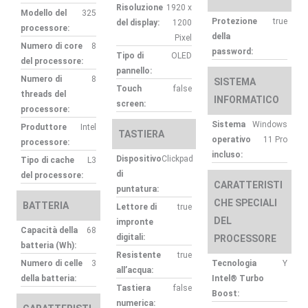
Risoluzione
1920 x
Modello del
325
Protezione
true
del display:
1200
processore:
della
Pixel
Numero di core
8
password:
Tipo di
OLED
del processore:
pannello:
Numero di
8
SISTEMA
Touch
false
threads del
INFORMATICO
screen:
processore:
Sistema
Windows
Produttore
Intel
TASTIERA
operativo
11 Pro
processore:
incluso:
Dispositivo
Clickpad
Tipo di cache
L3
di
del processore:
CARATTERISTI
puntatura:
CHE SPECIALI
BATTERIA
Lettore di
true
DEL
impronte
Capacità della
68
digitali:
PROCESSORE
batteria (Wh):
Resistente
true
Numero di celle
3
Tecnologia
Y
all’acqua:
della batteria:
Intel® Turbo
Tastiera
false
Boost:
numerica: