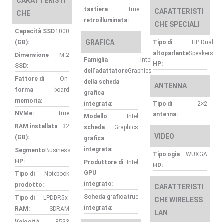
CARATTERISTI
tastiera
true
CARATTERISTI
CHE
retroilluminata:
CHE SPECIALI
Capacità SSD
1000
GRAFICA
(GB):
Tipo di
HP Dual
altoparlante
Speakers
Dimensione
M.2
Famiglia
Intel
HP:
SSD:
dell’adattatore
Graphics
Fattore di
On-
della scheda
ANTENNA
forma
board
grafica
memoria:
integrata:
Tipo di
2×2
NVMe:
true
antenna:
Modello
Intel
RAM installata
32
scheda
Graphics
VIDEO
(GB):
grafica
integrata:
Segmento
Business
Tipologia
WUXGA
HP:
Produttore di
Intel
HD:
GPU
Tipo di
Notebook
integrato:
prodotto:
CARATTERISTI
Scheda grafica
true
Tipo di
LPDDR5x-
CHE WIRELESS
integrata:
RAM:
SDRAM
LAN
Velocità
8533