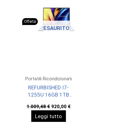
Offerta
ESAURITO
Portatili Ricondizionati
REFURBISHED I7-
1255U 16GB 1TB
SHARED 16 W11H
Il
Il
1.009,48
€
920,00
€
prezzo
prezzo
Leggi tutto
originale
attuale
era:
è:
1.009,48 €.
920,00 €.