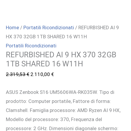
Home
/
Portatili Ricondizionati
/ REFURBISHED AI 9
HX 370 32GB 1TB SHARED 16 W11H
Portatili Ricondizionati
REFURBISHED AI 9 HX 370 32GB
1TB SHARED 16 W11H
Il
Il
2.319,53
€
2.110,00
€
prezzo
prezzo
ASUS Zenbook S16 UM5606WA-RK035W. Tipo di
originale
attuale
prodotto: Computer portatile, Fattore di forma:
era:
è:
Clamshell. Famiglia processore: AMD Ryzen AI 9 HX,
2.319,53 €.
2.110,00 €.
Modello del processore: 370, Frequenza del
processore: 2 GHz. Dimensioni diagonale schermo: