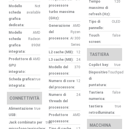
Tempo
120
processore
Modello
Not
massimo di
turbo massima
scheda
available
refresh (Hz):
(GHz):
grafica
Tipo di
OLED
dedicata:
Generazione
AMD
pannello:
del
Ryzen
Modello
AMD
Touch
false
processore:
AI 300
scheda
Radeon
screen:
Series
grafica
890M
integrata:
L2 cache (MB):
12
TASTIERA
Produttore di
AMD
L3 cache (MB):
24
Copilot key:
true
GPU
Modello del
370
integrato:
Dispositivo
Touchpad
processore:
di
Scheda grafica
true
Numero di core
12
puntatura:
integrata:
del processore:
Tastiera
false
Numero di
24
CONNETTIVITÀ
numerica:
threads del
tastiera
true
processore:
Alimentazione
true
retroilluminata:
USB:
Produttore
AMD
processore:
Jack combinato per
true
MACCHINA
microfono/auricolare:
Tipo di cache
L2