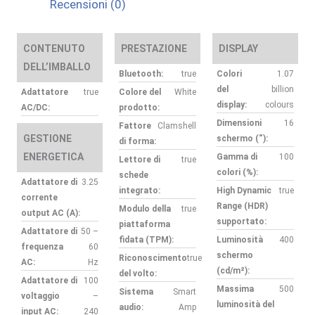
Recensioni (0)
CONTENUTO
PRESTAZIONE
DISPLAY
DELL’IMBALLO
Bluetooth:
true
Colori
1.07
del
billion
Adattatore
true
Colore del
White
display:
colours
AC/DC:
prodotto:
Dimensioni
16
Fattore
Clamshell
GESTIONE
schermo (“):
di forma:
ENERGETICA
Gamma di
100
Lettore di
true
colori (%):
schede
Adattatore di
3.25
integrato:
High Dynamic
true
corrente
Range (HDR)
Modulo della
true
output AC (A):
supportato:
piattaforma
Adattatore di
50 –
fidata (TPM):
Luminosità
400
frequenza
60
schermo
Riconoscimento
true
AC:
Hz
(cd/m²):
del volto:
Adattatore di
100
Massima
500
Sistema
Smart
voltaggio
–
luminosità del
audio:
Amp
input AC:
240