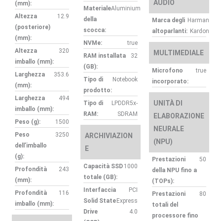
AUDIO
(mm):
Materiale
Aluminium
Altezza
12.9
della
Marca degli
Harman
(posteriore)
scocca:
altoparlanti:
Kardon
(mm):
NVMe:
true
Altezza
320
MULTIMEDIALE
RAM installata
32
imballo (mm):
(GB):
Microfono
true
Larghezza
353.6
Tipo di
Notebook
incorporato:
(mm):
prodotto:
Larghezza
494
UNITÀ DI
Tipo di
LPDDR5x-
imballo (mm):
RAM:
SDRAM
ELABORAZIONE
Peso (g):
1500
NEURALE
Peso
3250
ARCHIVIAZION
(NPU)
dell’imballo
E
(g):
Prestazioni
50
Capacità SSD
1000
Profondità
243
della NPU fino a
totale (GB):
(mm):
(TOPs):
Interfaccia
PCI
Profondità
116
Prestazioni
80
Solid State
Express
imballo (mm):
totali del
Drive
4.0
processore fino