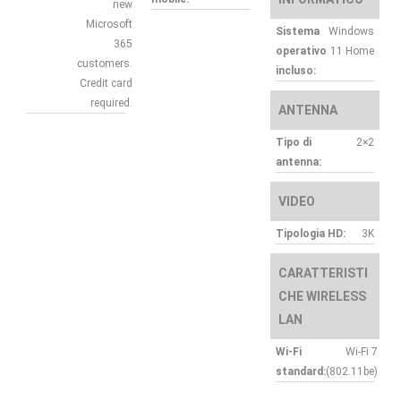
new
Microsoft
Sistema
Windows
365
operativo
11 Home
customers.
incluso:
Credit card
required.
ANTENNA
Tipo di
2×2
antenna:
VIDEO
Tipologia HD:
3K
CARATTERISTI
CHE WIRELESS
LAN
Wi-Fi
Wi-Fi 7
standard:
(802.11be)