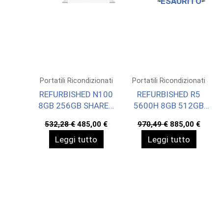
ESAURITO
Portatili Ricondizionati
Portatili Ricondizionati
REFURBISHED N100
REFURBISHED R5
8GB 256GB SHARED
5600H 8GB 512GB
15,6 W11H
SHARED 14 W11H
Il
Il
Il
Il
532,28
€
485,00
€
970,49
€
885,00
€
prezzo
prezzo
prezzo
prez
Leggi tutto
Leggi tutto
originale
attuale
originale
attua
era:
è:
era:
è:
532,28 €.
485,00 €.
970,49 €.
885,0