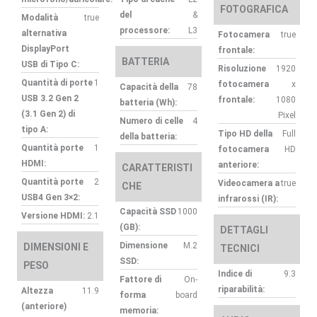
FOTOGRAFICA
del
&
Modalità
true
processore:
L3
alternativa
Fotocamera
true
DisplayPort
frontale:
BATTERIA
USB di Tipo C:
Risoluzione
1920
Quantità di porte
1
fotocamera
x
Capacità della
78
USB 3.2 Gen 2
frontale:
1080
batteria (Wh):
(3.1 Gen 2) di
Pixel
Numero di celle
4
tipo A:
Tipo HD della
Full
della batteria:
Quantità porte
1
fotocamera
HD
HDMI:
anteriore:
CARATTERISTI
Quantità porte
2
Videocamera a
true
CHE
USB4 Gen 3×2:
infrarossi (IR):
Capacità SSD
1000
Versione HDMI:
2.1
(GB):
DETTAGLI
Dimensione
M.2
DIMENSIONI E
TECNICI
SSD:
PESO
Indice di
9.3
Fattore di
On-
riparabilità:
Altezza
11.9
forma
board
(anteriore)
memoria: