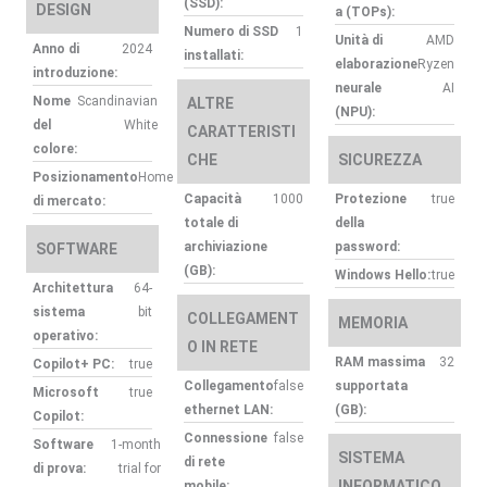
(SSD):
DESIGN
a (TOPs):
Numero di SSD
1
Unità di
AMD
Anno di
2024
installati:
elaborazione
Ryzen
introduzione:
neurale
AI
Nome
Scandinavian
ALTRE
(NPU):
del
White
CARATTERISTI
colore:
CHE
SICUREZZA
Posizionamento
Home
Capacità
1000
Protezione
true
di mercato:
totale di
della
archiviazione
password:
SOFTWARE
(GB):
Windows Hello:
true
Architettura
64-
sistema
bit
COLLEGAMENT
MEMORIA
operativo:
O IN RETE
RAM massima
32
Copilot+ PC:
true
Collegamento
false
supportata
Microsoft
true
ethernet LAN:
(GB):
Copilot:
Connessione
false
Software
1-month
SISTEMA
di rete
di prova:
trial for
INFORMATICO
mobile: