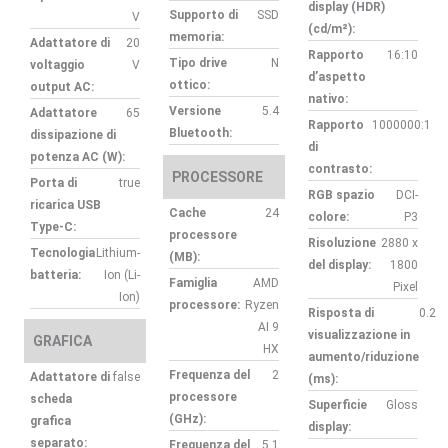
display (HDR)
Supporto di
SSD
V
(cd/m²):
memoria:
Adattatore di
20
Rapporto
16:10
Tipo drive
N
voltaggio
V
d’aspetto
ottico:
output AC:
nativo:
Versione
5.4
Adattatore
65
Rapporto
1000000:1
Bluetooth:
dissipazione di
di
potenza AC (W):
contrasto:
PROCESSORE
Porta di
true
RGB spazio
DCI-
ricarica USB
Cache
24
colore:
P3
Type-C:
processore
Risoluzione
2880 x
Tecnologia
Lithium-
(MB):
del display:
1800
batteria:
Ion (Li-
Famiglia
AMD
Pixel
Ion)
processore:
Ryzen
Risposta di
0.2
AI 9
visualizzazione in
GRAFICA
HX
aumento/riduzione
Frequenza del
2
Adattatore di
false
(ms):
processore
scheda
Superficie
Gloss
(GHz):
grafica
display:
separato:
Frequenza del
5.1