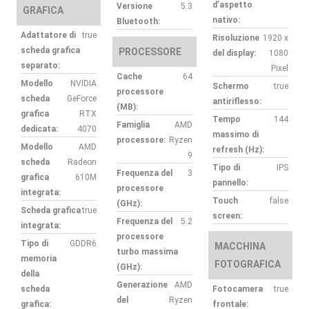
d’aspetto
Versione
5.3
GRAFICA
nativo:
Bluetooth:
Adattatore di
true
Risoluzione
1920 x
scheda grafica
PROCESSORE
del display:
1080
separato:
Pixel
Cache
64
Modello
NVIDIA
Schermo
true
processore
scheda
GeForce
antiriflesso:
(MB):
grafica
RTX
Tempo
144
Famiglia
AMD
dedicata:
4070
massimo di
processore:
Ryzen
Modello
AMD
refresh (Hz):
9
scheda
Radeon
Tipo di
IPS
Frequenza del
3
grafica
610M
pannello:
processore
integrata:
Touch
false
(GHz):
Scheda grafica
true
screen:
Frequenza del
5.2
integrata:
processore
Tipo di
GDDR6
MACCHINA
turbo massima
memoria
FOTOGRAFICA
(GHz):
della
Generazione
AMD
scheda
Fotocamera
true
del
Ryzen
grafica:
frontale: