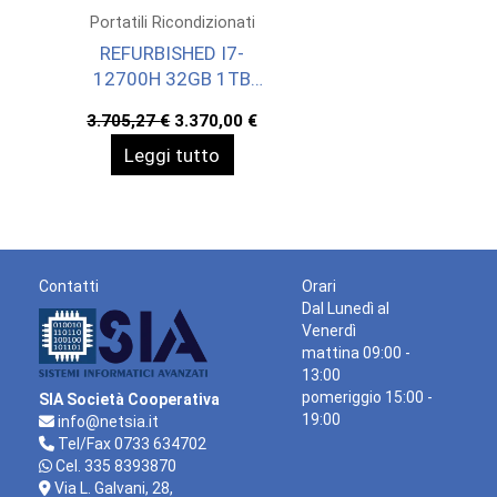
Portatili Ricondizionati
REFURBISHED I7-
12700H 32GB 1TB
RTX A3000 16 W11P
Il
Il
3.705,27
€
3.370,00
€
prezzo
prezzo
Leggi tutto
originale
attuale
era:
è:
3.705,27 €.
3.370,00 €.
Contatti
Orari
Dal Lunedì al
Venerdì
mattina 09:00 -
13:00
pomeriggio 15:00 -
SIA Società Cooperativa
19:00
info@netsia.it
Tel/Fax 0733 634702
Cel. 335 8393870
Via L. Galvani, 28,