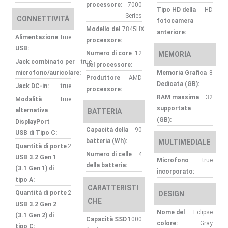
processore:
7000
Tipo HD della
HD
Series
CONNETTIVITÀ
fotocamera
Modello del
7845HX
anteriore:
Alimentazione
true
processore:
USB:
Numero di core
12
MEMORIA
Jack combinato per
true
del processore:
microfono/auricolare:
Memoria Grafica
8
Produttore
AMD
Dedicata (GB):
Jack DC-in:
true
processore:
RAM massima
32
Modalità
true
supportata
alternativa
BATTERIA
(GB):
DisplayPort
Capacità della
90
USB di Tipo C:
batteria (Wh):
MULTIMEDIALE
Quantità di porte
2
Numero di celle
4
USB 3.2 Gen 1
Microfono
true
della batteria:
(3.1 Gen 1) di
incorporato:
tipo A:
CARATTERISTI
Quantità di porte
2
DESIGN
CHE
USB 3.2 Gen 2
Nome del
Eclipse
(3.1 Gen 2) di
Capacità SSD
1000
colore:
Gray
tipo C: