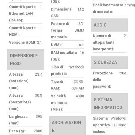
(GB):
Posizionamento
Gaming
Quantità porte
1
Dimensione
M.2
di mercato:
Ethernet LAN
SSD:
(RJ-45):
Fattore di
SO-
AUDIO
Quantità porte
1
forma
DIMM
HDMI:
Numero di
2
memoria:
Versione HDMI:
2.1
altoparlanti
NVMe:
true
incorporati:
RAM installata
16
DIMENSIONI E
(GB):
SICUREZZA
PESO
Tipo di
Notebook
Protezione
true
prodotto:
Altezza
23.4
della
(anteriore)
Tipo di
DDR5-
password:
(mm):
RAM:
SDRAM
Altezza
30.8
Velocità
4800
SISTEMA
(posteriore)
memoria
INFORMATICO
(mm):
(MHz):
Larghezza
395
Sistema
Windows
ARCHIVIAZION
(mm):
operativo
11 Home
E
Peso (g):
2800
incluso: