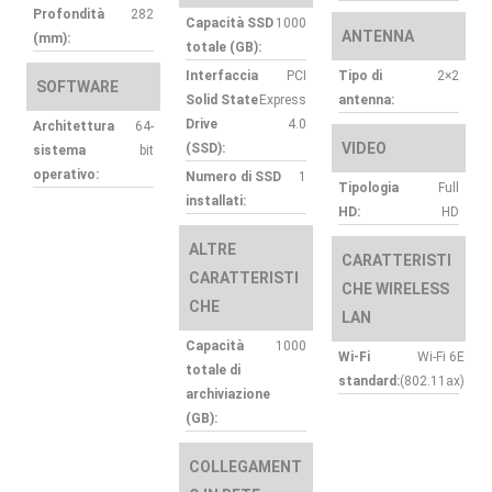
Profondità
282
Capacità SSD
1000
ANTENNA
(mm):
totale (GB):
Interfaccia
PCI
Tipo di
2×2
SOFTWARE
Solid State
Express
antenna:
Drive
4.0
Architettura
64-
VIDEO
(SSD):
sistema
bit
operativo:
Numero di SSD
1
Tipologia
Full
installati:
HD:
HD
ALTRE
CARATTERISTI
CARATTERISTI
CHE WIRELESS
CHE
LAN
Capacità
1000
Wi-Fi
Wi-Fi 6E
totale di
standard:
(802.11ax)
archiviazione
(GB):
COLLEGAMENT