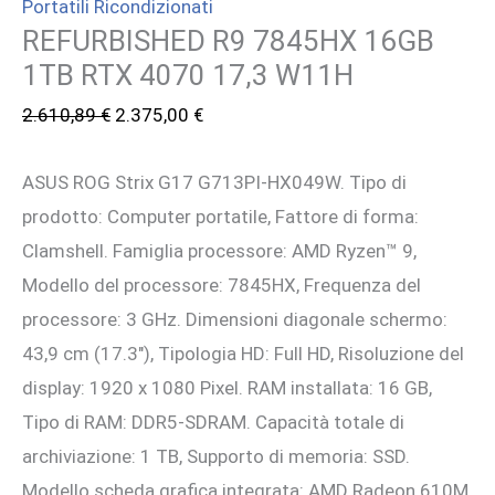
Portatili Ricondizionati
REFURBISHED R9 7845HX 16GB
1TB RTX 4070 17,3 W11H
Il
Il
2.610,89
€
2.375,00
€
prezzo
prezzo
ASUS ROG Strix G17 G713PI-HX049W. Tipo di
originale
attuale
prodotto: Computer portatile, Fattore di forma:
era:
è:
Clamshell. Famiglia processore: AMD Ryzen™ 9,
2.610,89 €.
2.375,00 €.
Modello del processore: 7845HX, Frequenza del
processore: 3 GHz. Dimensioni diagonale schermo:
43,9 cm (17.3″), Tipologia HD: Full HD, Risoluzione del
display: 1920 x 1080 Pixel. RAM installata: 16 GB,
Tipo di RAM: DDR5-SDRAM. Capacità totale di
archiviazione: 1 TB, Supporto di memoria: SSD.
Modello scheda grafica integrata: AMD Radeon 610M.