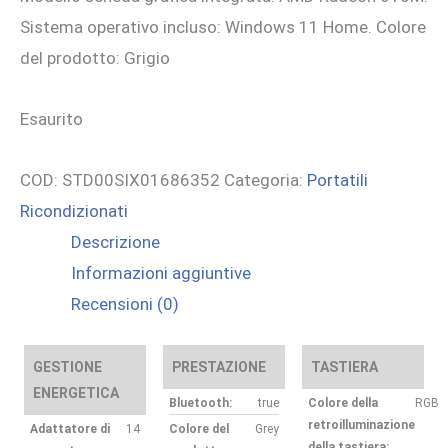
Sistema operativo incluso: Windows 11 Home. Colore
del prodotto: Grigio
Esaurito
COD:
STD00SIX01686352
Categoria:
Portatili
Ricondizionati
Descrizione
Informazioni aggiuntive
Recensioni (0)
GESTIONE
PRESTAZIONE
TASTIERA
ENERGETICA
Bluetooth:
true
Colore della
RGB
retroilluminazione
Adattatore di
14
Colore del
Grey
della tastiera: