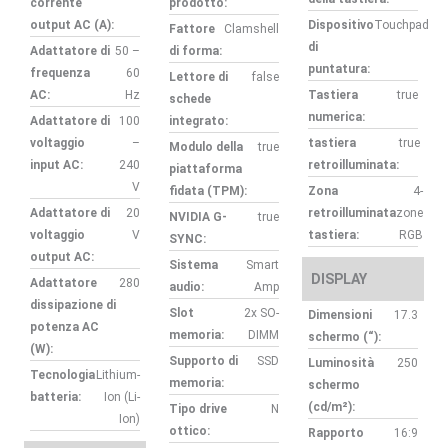
corrente
prodotto:
output AC (A):
Dispositivo
Touchpad
Fattore
Clamshell
di
Adattatore di
50 –
di forma:
puntatura:
frequenza
60
Lettore di
false
AC:
Hz
Tastiera
true
schede
numerica:
Adattatore di
100
integrato:
voltaggio
–
tastiera
true
Modulo della
true
input AC:
240
retroilluminata:
piattaforma
V
fidata (TPM):
Zona
4-
Adattatore di
20
retroilluminata
zone
NVIDIA G-
true
voltaggio
V
tastiera:
RGB
SYNC:
output AC:
Sistema
Smart
DISPLAY
Adattatore
280
audio:
Amp
dissipazione di
Slot
2x SO-
Dimensioni
17.3
potenza AC
memoria:
DIMM
schermo (“):
(W):
Supporto di
SSD
Luminosità
250
Tecnologia
Lithium-
memoria:
schermo
batteria:
Ion (Li-
(cd/m²):
Tipo drive
N
Ion)
ottico:
Rapporto
16:9