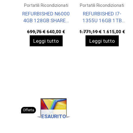
Portatili Ricondizionati
Portatili Ricondizionati
REFURBISHED N6000
REFURBISHED I7-
4GB 128GB SHARED
1355U 16GB 1TB
13,3 W11H
SHARED 13,3 W11H
Il
Il
Il
Il
699,75
€
640,00
€
1.771,19
€
1.615,00
€
prezzo
prezzo
prezzo
pre
Leggi tutto
Leggi tutto
originale
attuale
originale
att
era:
è:
era:
è:
699,75 €.
640,00 €.
1.771,19 €.
1.6
Offerta
ESAURITO