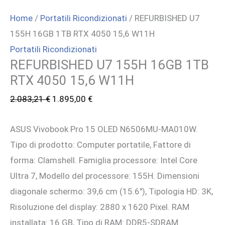
Home
/
Portatili Ricondizionati
/ REFURBISHED U7
155H 16GB 1TB RTX 4050 15,6 W11H
Portatili Ricondizionati
REFURBISHED U7 155H 16GB 1TB
RTX 4050 15,6 W11H
Il
Il
2.083,21
€
1.895,00
€
prezzo
prezzo
ASUS Vivobook Pro 15 OLED N6506MU-MA010W.
originale
attuale
Tipo di prodotto: Computer portatile, Fattore di
era:
è:
forma: Clamshell. Famiglia processore: Intel Core
2.083,21 €.
1.895,00 €.
Ultra 7, Modello del processore: 155H. Dimensioni
diagonale schermo: 39,6 cm (15.6″), Tipologia HD: 3K,
Risoluzione del display: 2880 x 1620 Pixel. RAM
installata: 16 GB, Tipo di RAM: DDR5-SDRAM.