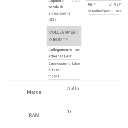
Capacità
1000
Wi-Fi
Wi-Fi 6E
totale di
standard:
(802.11ax)
archiviazione
(GB):
COLLEGAMENT
O IN RETE
Collegamento
true
ethernet LAN:
Connessione
false
di rete
mobile:
ASUS
Marca
16
RAM