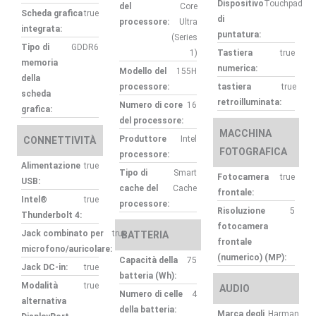
Dispositivo
Touchpad
del
Core
Scheda grafica
true
di
processore:
Ultra
integrata:
puntatura:
(Series
Tipo di
GDDR6
1)
Tastiera
true
memoria
numerica:
Modello del
155H
della
processore:
tastiera
true
scheda
retroilluminata:
Numero di core
16
grafica:
del processore:
MACCHINA
Produttore
Intel
CONNETTIVITÀ
FOTOGRAFICA
processore:
Alimentazione
true
Tipo di
Smart
Fotocamera
true
USB:
cache del
Cache
frontale:
Intel®
true
processore:
Risoluzione
5
Thunderbolt 4:
fotocamera
Jack combinato per
true
BATTERIA
frontale
microfono/auricolare:
(numerico) (MP):
Capacità della
75
Jack DC-in:
true
batteria (Wh):
Modalità
true
AUDIO
Numero di celle
4
alternativa
della batteria:
Marca degli
Harman