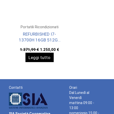
Portatili Ricondizionati
REFURBISHED I7-
13700H 16GB 512GB
SHARED 14 W11H
Il
Il
1.371,99
€
1.250,00
€
prezzo
prezzo
Leggi tutto
originale
attuale
era:
è:
1.371,99 €.
1.250,00 €.
Contatti
Orari
Dal Lunedì al
Venerdì
mattina 09:00 -
13:00
pomeriggio 15:00 -
SIA Società Cooperativa