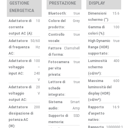
GESTIONE
PRESTAZIONE
DISPLAY
ENERGETICA
Bluetooth:
true
Dimensioni
15.6
schermo (“):
Adattatore di
10
Colore del
Grey
corrente
prodotto:
Gamma di
100
output AC (A):
colori (%):
Controllo
true
Adattatore
50/60
vocale:
High Dynamic
true
di frequenza
Hz
Range (HDR)
Fattore
Clamshell
AC:
supportato:
di forma:
Adattatore di
100
Luminosità
400
Fotocamera
true
voltaggio
–
schermo
per vita
input AC:
240
(cd/m²):
privata:
V
Massima
600
Lettore di
true
Adattatore di
20
luminosità del
schede
voltaggio
V
display (HDR)
integrato:
output AC:
(cd/m²):
Sistema
Smart
Adattatore
200
Rapporto
16:9
audio:
Amp
dissipazione di
d’aspetto
Supporto di
SSD
potenza AC
nativo:
memoria:
(W):
Rapporto
1000000:1