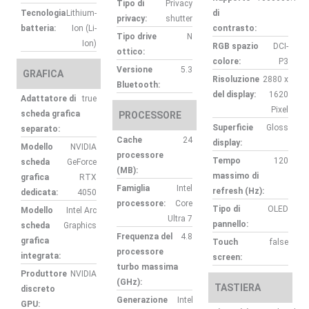
Tipo di
Privacy
Tecnologia
Lithium-
di
privacy:
shutter
batteria:
Ion (Li-
contrasto:
Tipo drive
N
Ion)
RGB spazio
DCI-
ottico:
colore:
P3
Versione
5.3
GRAFICA
Risoluzione
2880 x
Bluetooth:
del display:
1620
Adattatore di
true
Pixel
scheda grafica
PROCESSORE
Superficie
Gloss
separato:
Cache
24
display:
Modello
NVIDIA
processore
Tempo
120
scheda
GeForce
(MB):
massimo di
grafica
RTX
Famiglia
Intel
refresh (Hz):
dedicata:
4050
processore:
Core
Tipo di
OLED
Modello
Intel Arc
Ultra 7
pannello:
scheda
Graphics
Frequenza del
4.8
grafica
Touch
false
processore
integrata:
screen:
turbo massima
Produttore
NVIDIA
(GHz):
TASTIERA
discreto
Generazione
Intel
GPU: