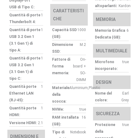
DisplayPort
altoparlanti:
Kardon
USB di Tipo C:
CARATTERISTI
Quantità di porte
1
CHE
MEMORIA
Thunderbolt 4:
Quantità di porte
1
Capacità SSD
1000
Memoria Grafica
6
USB 3.2 Gen 1
(GB):
Dedicata (GB):
(3.1 Gen 1) di
Dimensione
M.2
tipo A:
MULTIMEDIALE
SSD:
Quantità di porte
1
Fattore di
On-
Microfono
true
USB 3.2 Gen 1
forma
board +
incorporato:
(3.1 Gen 1) di
memoria:
SO-
tipo C:
DIMM
DESIGN
Quantità porte
1
Materiale
Aluminium,Plastic
Ethernet LAN
Nome del
Earl
della
(RJ-45):
colore:
Grey
scocca:
Quantità porte
1
NVMe:
true
SICUREZZA
HDMI:
RAM installata
16
Versione HDMI:
2.1
(GB):
Protezione
true
della
Tipo di
Notebook
DIMENSIONI E