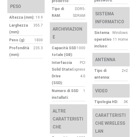
password:
prodotto:
PESO
Tipo di
DDR5-
SISTEMA
RAM:
SDRAM
Altezza (mm):
19.9
INFORMATICO
Larghezza
355.7
ARCHIVIAZION
(mm):
Sistema
Windows
E
operativo
11 Home
Peso (g):
1800
incluso:
Profondità
235.3
Capacità SSD
1000
(mm):
totale (GB):
ANTENNA
Interfaccia
PCI
Solid State
Express
Tipo di
2×2
Drive
4.0
antenna:
(SSD):
VIDEO
Numero di SSD
1
installati:
Tipologia HD:
3K
ALTRE
CARATTERISTI
CARATTERISTI
CHE WIRELESS
CHE
LAN