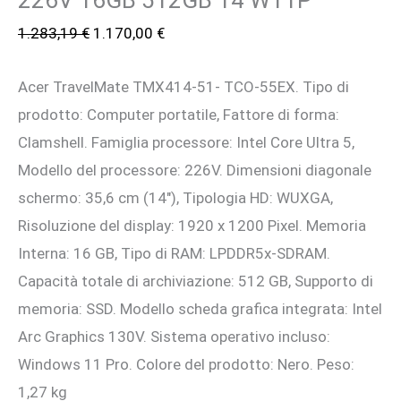
226V 16GB 512GB 14 W11P
Il
Il
1.283,19
€
1.170,00
€
prezzo
prezzo
Acer TravelMate TMX414-51- TCO-55EX. Tipo di
originale
attuale
prodotto: Computer portatile, Fattore di forma:
era:
è:
Clamshell. Famiglia processore: Intel Core Ultra 5,
1.283,19 €.
1.170,00 €.
Modello del processore: 226V. Dimensioni diagonale
schermo: 35,6 cm (14″), Tipologia HD: WUXGA,
Risoluzione del display: 1920 x 1200 Pixel. Memoria
Interna: 16 GB, Tipo di RAM: LPDDR5x-SDRAM.
Capacità totale di archiviazione: 512 GB, Supporto di
memoria: SSD. Modello scheda grafica integrata: Intel
Arc Graphics 130V. Sistema operativo incluso:
Windows 11 Pro. Colore del prodotto: Nero. Peso:
1,27 kg