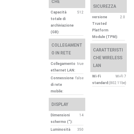
CHE
SICUREZZA
Capacità
512
versione
2.0
totale di
Trusted
archiviazione
Platform
(GB):
Module (TPM):
COLLEGAMENT
CARATTERISTI
O IN RETE
CHE WIRELESS
Collegamento
true
LAN
ethernet LAN:
Wi-Fi
Wi-Fi 7
Connessione
false
standard:
(802.11be)
di rete
mobile:
DISPLAY
Dimensioni
14
schermo (“):
Luminosità
350