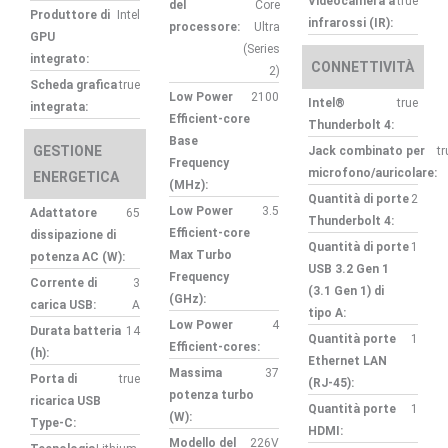
Videocamera a
true
del
Core
Produttore di
Intel
infrarossi (IR):
processore:
Ultra
GPU
(Series
integrato:
CONNETTIVITÀ
2)
Scheda grafica
true
Low Power
2100
Intel®
true
integrata:
Efficient-core
Thunderbolt 4:
Base
GESTIONE
Jack combinato per
tr
Frequency
microfono/auricolare:
ENERGETICA
(MHz):
Quantità di porte
2
Low Power
3.5
Adattatore
65
Thunderbolt 4:
Efficient-core
dissipazione di
Quantità di porte
1
Max Turbo
potenza AC (W):
USB 3.2 Gen 1
Frequency
Corrente di
3
(3.1 Gen 1) di
(GHz):
carica USB:
A
tipo A:
Low Power
4
Durata batteria
14
Quantità porte
1
Efficient-cores:
(h):
Ethernet LAN
Massima
37
Porta di
true
(RJ-45):
potenza turbo
ricarica USB
Quantità porte
1
(W):
Type-C:
HDMI:
Modello del
226V