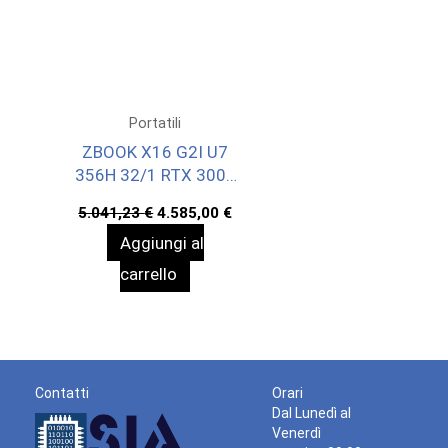
Portatili
ZBOOK X16 G2I U7
356H 32/1 RTX 3000
W11P 3Y ONSITE
Il
Il
5.041,23
€
4.585,00
€
prezzo
prezzo
Aggiungi al
originale
attuale
era:
è:
carrello
5.041,23 €.
4.585,00 €.
Contatti
Orari
Dal Lunedì al
Venerdì