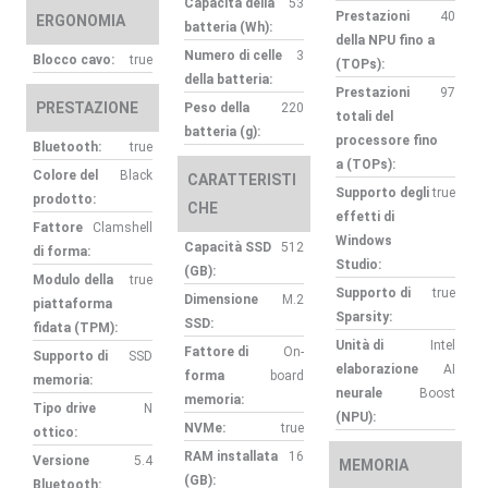
Capacità della
53
Prestazioni
40
ERGONOMIA
batteria (Wh):
della NPU fino a
Numero di celle
3
Blocco cavo:
true
(TOPs):
della batteria:
Prestazioni
97
PRESTAZIONE
Peso della
220
totali del
batteria (g):
processore fino
Bluetooth:
true
a (TOPs):
Colore del
Black
CARATTERISTI
Supporto degli
true
prodotto:
CHE
effetti di
Fattore
Clamshell
Windows
Capacità SSD
512
di forma:
Studio:
(GB):
Modulo della
true
Supporto di
true
Dimensione
M.2
piattaforma
Sparsity:
SSD:
fidata (TPM):
Unità di
Intel
Fattore di
On-
Supporto di
SSD
elaborazione
AI
forma
board
memoria:
neurale
Boost
memoria:
Tipo drive
N
(NPU):
NVMe:
true
ottico:
RAM installata
16
Versione
5.4
MEMORIA
(GB):
Bluetooth: