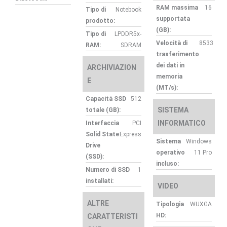
RAM massima
16
Tipo di
Notebook
supportata
prodotto:
(GB):
Tipo di
LPDDR5x-
Velocità di
8533
RAM:
SDRAM
trasferimento
dei dati in
ARCHIVIAZION
memoria
E
(MT/s):
Capacità SSD
512
SISTEMA
totale (GB):
INFORMATICO
Interfaccia
PCI
Solid State
Express
Sistema
Windows
Drive
operativo
11 Pro
(SSD):
incluso:
Numero di SSD
1
installati:
VIDEO
ALTRE
Tipologia
WUXGA
HD:
CARATTERISTI