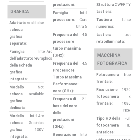
prestazioni:
Struttura
QWERTY
GRAFICA
tastiera:
Famiglia
Intel
processore:
Core
Tastiera
false
Adattatore di
false
Ultra 5
numerica:
scheda
Frequenza del
4.5
tastiera
true
grafica
processore
retroilluminata:
separato:
turbo massima
Famiglia
Intel Arc
MACCHINA
(GHz):
dell’adattatore
Graphics
FOTOGRAFICA
Frequenza del
4.5
della scheda
Processore
grafica
Fotocamera
true
Turbo Massima
integrata:
frontale:
Performance-
Modello
Not
Risoluzione
1920
core (GHz):
scheda
available
fotocamera
x
Frequenza di
2.1
grafica
frontale:
1080
base del core
dedicata:
Pixel
delle
Modello
Intel Arc
Tipo HD della
Full
prestazioni
scheda
Graphics
fotocamera
HD
(GHz):
grafica
130V
anteriore:
Generazione
Intel
integrata: