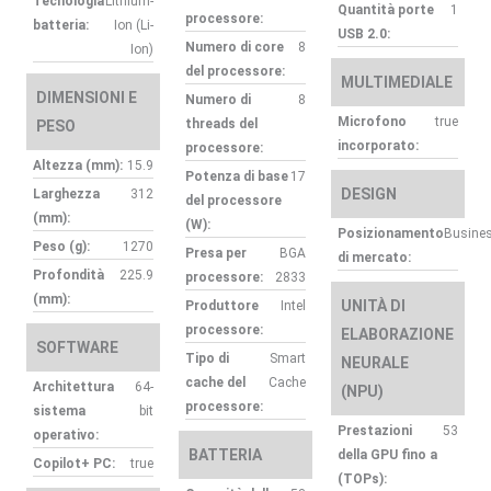
Tecnologia
Lithium-
Quantità porte
1
processore:
batteria:
Ion (Li-
USB 2.0:
Numero di core
8
Ion)
del processore:
MULTIMEDIALE
DIMENSIONI E
Numero di
8
Microfono
true
threads del
PESO
incorporato:
processore:
Altezza (mm):
15.9
Potenza di base
17
DESIGN
Larghezza
312
del processore
(mm):
(W):
Posizionamento
Busine
Peso (g):
1270
Presa per
BGA
di mercato:
Profondità
225.9
processore:
2833
(mm):
UNITÀ DI
Produttore
Intel
processore:
ELABORAZIONE
SOFTWARE
Tipo di
Smart
NEURALE
cache del
Cache
Architettura
64-
(NPU)
processore:
sistema
bit
Prestazioni
53
operativo:
BATTERIA
della GPU fino a
Copilot+ PC:
true
(TOPs):