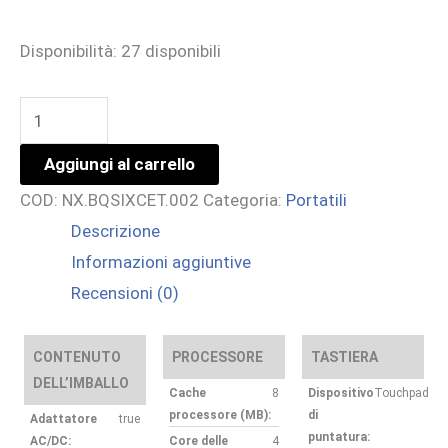
Disponibilità:
27 disponibili
TMX414
COPILOT
Aggiungi al carrello
PC
COD:
NX.BQSIXCET.002
Categoria:
Portatili
ULTRA
Descrizione
5-
Informazioni aggiuntive
226V
Recensioni (0)
16GB
512GB
14
CONTENUTO
PROCESSORE
TASTIERA
DELL’IMBALLO
W11P
Cache
8
Dispositivo
Touchpad
processore (MB):
di
quantità
Adattatore
true
puntatura:
AC/DC:
Core delle
4