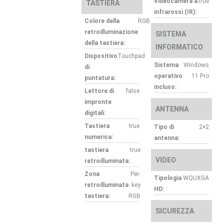
Videocamera a
true
TASTIERA
infrarossi (IR):
Colore della
RGB
retroilluminazione
SISTEMA
della tastiera:
INFORMATICO
Dispositivo
Touchpad
Sistema
Windows
di
operativo
11 Pro
puntatura:
incluso:
Lettore di
false
impronte
ANTENNA
digitali:
Tastiera
true
Tipo di
2×2
numerica:
antenna:
tastiera
true
VIDEO
retroilluminata:
Zona
Per-
Tipologia
WQUXGA
retroilluminata
key
HD:
tastiera:
RGB
SICUREZZA