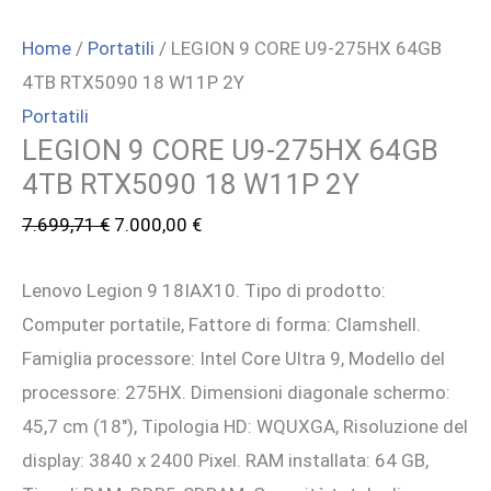
Home
/
Portatili
/ LEGION 9 CORE U9-275HX 64GB
4TB RTX5090 18 W11P 2Y
Portatili
LEGION 9 CORE U9-275HX 64GB
4TB RTX5090 18 W11P 2Y
Il
Il
7.699,71
€
7.000,00
€
prezzo
prezzo
Lenovo Legion 9 18IAX10. Tipo di prodotto:
originale
attuale
Computer portatile, Fattore di forma: Clamshell.
era:
è:
Famiglia processore: Intel Core Ultra 9, Modello del
7.699,71 €.
7.000,00 €.
processore: 275HX. Dimensioni diagonale schermo:
45,7 cm (18″), Tipologia HD: WQUXGA, Risoluzione del
display: 3840 x 2400 Pixel. RAM installata: 64 GB,