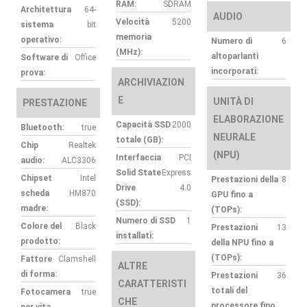
RAM:
SDRAM
Architettura
64-
AUDIO
Velocità
5200
sistema
bit
memoria
operativo:
Numero di
6
(MHz):
altoparlanti
Software di
Office
incorporati:
prova:
ARCHIVIAZION
E
UNITÀ DI
PRESTAZIONE
ELABORAZIONE
Capacità SSD
2000
Bluetooth:
true
NEURALE
totale (GB):
Chip
Realtek
(NPU)
Interfaccia
PCI
audio:
ALC3306
Solid State
Express
Chipset
Intel
Prestazioni della
8
Drive
4.0
scheda
HM870
GPU fino a
(SSD):
madre:
(TOPs):
Numero di SSD
1
Colore del
Black
Prestazioni
13
installati:
prodotto:
della NPU fino a
(TOPs):
Fattore
Clamshell
ALTRE
di forma:
Prestazioni
36
CARATTERISTI
totali del
Fotocamera
true
CHE
processore fino