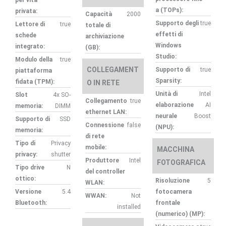
per vita
a (TOPs):
privata:
Capacità
2000
Supporto degli
true
Lettore di
true
totale di
effetti di
schede
archiviazione
Windows
integrato:
(GB):
Studio:
Modulo della
true
COLLEGAMENT
Supporto di
true
piattaforma
Sparsity:
fidata (TPM):
O IN RETE
Unità di
Intel
Slot
4x SO-
Collegamento
true
elaborazione
AI
memoria:
DIMM
ethernet LAN:
neurale
Boost
Supporto di
SSD
Connessione
false
(NPU):
memoria:
di rete
Tipo di
Privacy
mobile:
MACCHINA
privacy:
shutter
Produttore
Intel
FOTOGRAFICA
Tipo drive
N
del controller
ottico:
Risoluzione
5
WLAN:
Versione
5.4
fotocamera
WWAN:
Not
Bluetooth:
frontale
installed
(numerico) (MP):