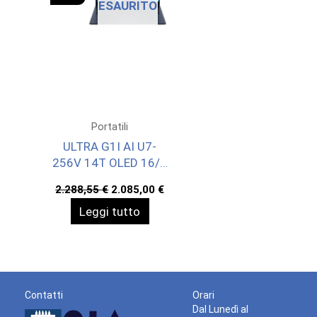
ESAURITO
Portatili
ULTRA G1I AI U7-
256V 14T OLED 16/1
WIN11P 3YOFF
Il
Il
2.288,55
€
2.085,00
€
prezzo
prezzo
Leggi tutto
originale
attuale
era:
è:
2.288,55 €.
2.085,00 €.
Contatti
Orari
Dal Lunedì al