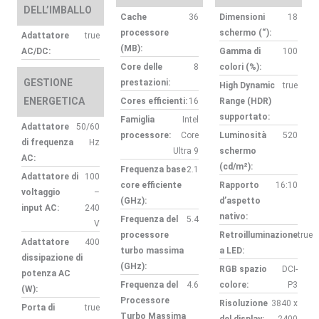
DELL’IMBALLO
Cache
36
Dimensioni
18
processore
schermo (“):
Adattatore
true
(MB):
AC/DC:
Gamma di
100
Core delle
8
colori (%):
GESTIONE
prestazioni:
High Dynamic
true
ENERGETICA
Cores efficienti:
16
Range (HDR)
supportato:
Famiglia
Intel
Adattatore
50/60
processore:
Core
Luminosità
520
di frequenza
Hz
Ultra 9
schermo
AC:
(cd/m²):
Frequenza base
2.1
Adattatore di
100
core efficiente
Rapporto
16:10
voltaggio
–
(GHz):
d’aspetto
input AC:
240
nativo:
Frequenza del
5.4
V
processore
Retroilluminazione
true
Adattatore
400
turbo massima
a LED:
dissipazione di
(GHz):
RGB spazio
DCI-
potenza AC
Frequenza del
4.6
colore:
P3
(W):
Processore
Risoluzione
3840 x
Porta di
true
Turbo Massima