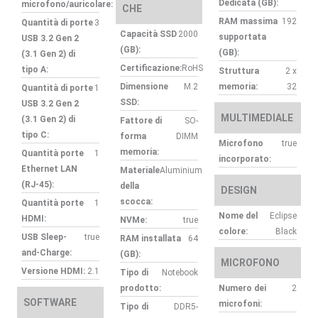
Dedicata (GB):
microfono/auricolare:
CHE
RAM massima
192
Quantità di porte
3
Capacità SSD
2000
supportata
USB 3.2 Gen 2
(GB):
(GB):
(3.1 Gen 2) di
Certificazione:
RoHS
tipo A:
Struttura
2 x
Dimensione
M.2
memoria:
32
Quantità di porte
1
SSD:
USB 3.2 Gen 2
MULTIMEDIALE
(3.1 Gen 2) di
Fattore di
SO-
tipo C:
forma
DIMM
Microfono
true
memoria:
Quantità porte
1
incorporato:
Ethernet LAN
Materiale
Aluminium
(RJ-45):
della
DESIGN
scocca:
Quantità porte
1
Nome del
Eclipse
HDMI:
NVMe:
true
colore:
Black
USB Sleep-
true
RAM installata
64
and-Charge:
(GB):
MICROFONO
Versione HDMI:
2.1
Tipo di
Notebook
prodotto:
Numero dei
2
SOFTWARE
microfoni:
Tipo di
DDR5-