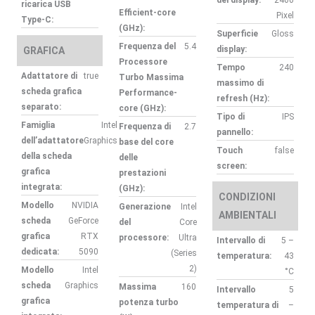
del display:
2400
ricarica USB
Efficient-core
Pixel
Type-C:
(GHz):
Superficie
Gloss
Frequenza del
5.4
display:
GRAFICA
Processore
Tempo
240
Adattatore di
true
Turbo Massima
massimo di
scheda grafica
Performance-
refresh (Hz):
separato:
core (GHz):
Tipo di
IPS
Famiglia
Intel
Frequenza di
2.7
pannello:
dell’adattatore
Graphics
base del core
Touch
false
della scheda
delle
screen:
grafica
prestazioni
integrata:
(GHz):
CONDIZIONI
Modello
NVIDIA
Generazione
Intel
AMBIENTALI
scheda
GeForce
del
Core
grafica
RTX
processore:
Ultra
Intervallo di
5 –
dedicata:
5090
(Series
temperatura:
43
2)
Modello
Intel
°C
scheda
Graphics
Massima
160
Intervallo
5
grafica
potenza turbo
temperatura di
–