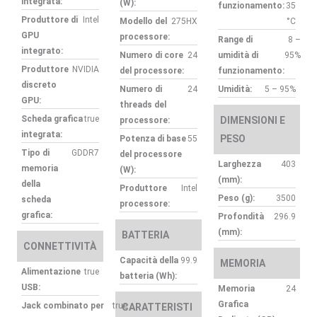
integrata:
(W):
funzionamento:
35
Produttore di
Intel
Modello del
275HX
°C
GPU
processore:
Range di
8 –
integrato:
Numero di core
24
umidità di
95%
Produttore
NVIDIA
del processore:
funzionamento:
discreto
Numero di
24
Umidità:
5 – 95%
GPU:
threads del
Scheda grafica
true
DIMENSIONI E
processore:
integrata:
PESO
Potenza di base
55
Tipo di
GDDR7
del processore
Larghezza
403
memoria
(W):
(mm):
della
Produttore
Intel
Peso (g):
3500
scheda
processore:
grafica:
Profondità
296.9
(mm):
BATTERIA
CONNETTIVITÀ
Capacità della
99.9
MEMORIA
Alimentazione
true
batteria (Wh):
USB:
Memoria
24
Grafica
Jack combinato per
true
CARATTERISTI