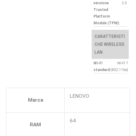
versione
2.0
Trusted
Platform
Module (TPM):
CARATTERISTI
CHE WIRELESS
LAN
Wi-Fi
Wi-Fi 7
standard:
(802.11be)
LENOVO
Marca
64
RAM