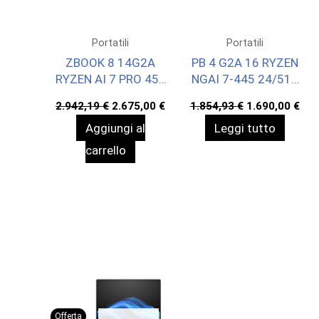
Portatili
Portatili
ZBOOK 8 14G2A
PB 4 G2A 16 RYZEN
RYZEN AI 7 PRO 450
NGAI 7-445 24/512
32/1 W11P 3YOFF
WIN11P 3YOFF
Il
Il
Il
Il
2.942,19
€
2.675,00
€
1.854,93
€
1.690,00
€
prezzo
prezzo
prezzo
pre
Aggiungi al
Leggi tutto
originale
attuale
originale
att
era:
è:
era:
è:
carrello
2.942,19 €.
2.675,00 €.
1.854,93 €.
1.6
Offerta